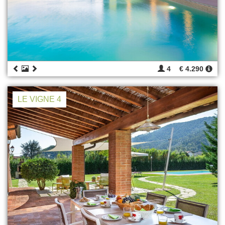
4
€ 4.290
LE VIGNE 4