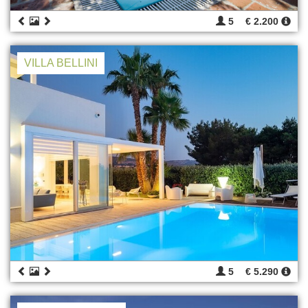
5
€ 2.200
VILLA BELLINI
5
€ 5.290