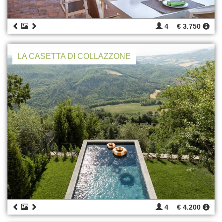
4
€ 3.750
LA CASETTA DI COLLAZZONE
4
€ 4.200