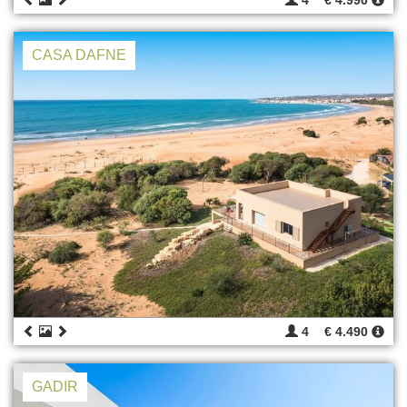
4
€ 4.990
CASA DAFNE
4
€ 4.490
GADIR