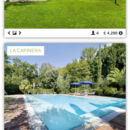
4
€ 4.290
LA CAPINERA