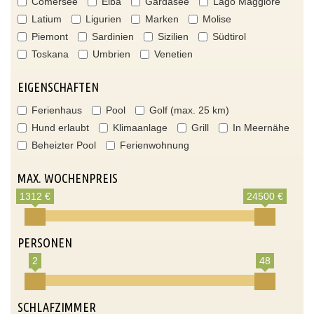
Comersee
Elba
Gardasee
Lago Maggiore
Latium
Ligurien
Marken
Molise
Piemont
Sardinien
Sizilien
Südtirol
Toskana
Umbrien
Venetien
EIGENSCHAFTEN
Ferienhaus
Pool
Golf (max. 25 km)
Hund erlaubt
Klimaanlage
Grill
In Meernähe
Beheizter Pool
Ferienwohnung
MAX. WOCHENPREIS
1312 €
24500 €
PERSONEN
2
48
SCHLAFZIMMER