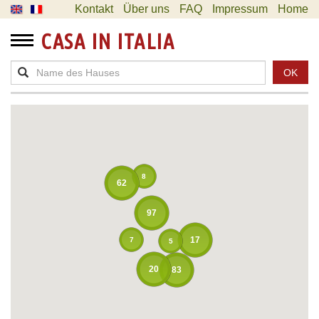
Kontakt
Über uns
FAQ
Impressum
Home
CASA IN ITALIA
OK
8
62
97
17
7
5
20
83