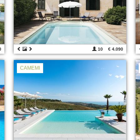
0
10
€ 4.090
CAMEMI