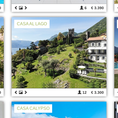
0
6
€ 3.390
CASA AL LAGO
0
12
€ 3.300
CASA CALYPSO