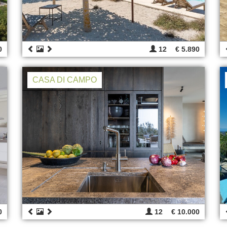
0
12
€ 5.890
CASA DI CAMPO
0
12
€ 10.000