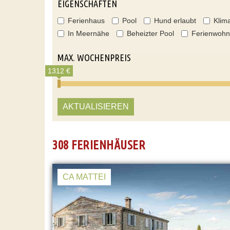
EIGENSCHAFTEN
Ferienhaus
Pool
Hund erlaubt
Klim
In Meernähe
Beheizter Pool
Ferienwoh
MAX. WOCHENPREIS
1312 €
AKTUALISIEREN
308 FERIENHÄUSER
CA MATTEI