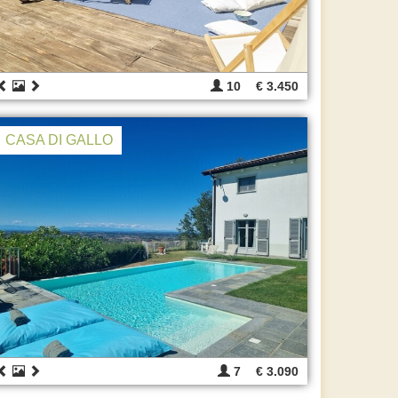
10
€ 3.450
CASA DI GALLO
7
€ 3.090