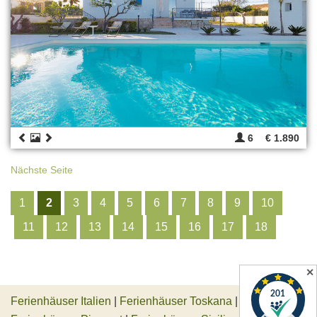
6
€ 1.890
Nächste Seite
1
2
3
4
5
6
7
8
9
10
11
12
13
14
15
16
17
18
✕
Ferienhäuser Italien
|
Ferienhäuser Toskana
|