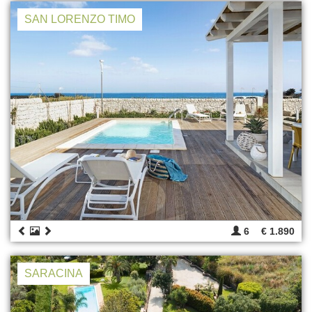
SAN LORENZO TIMO
6
€ 1.890
SARACINA