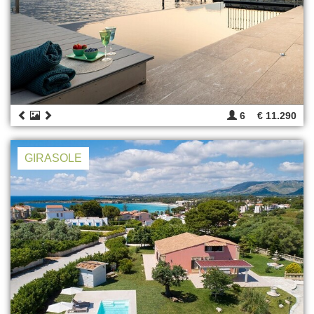
6
€ 11.290
GIRASOLE