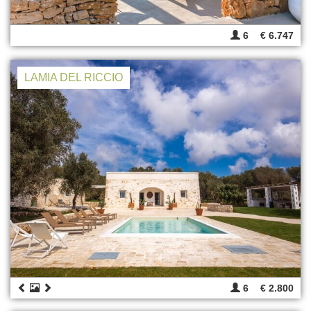
6
€ 6.747
LAMIA DEL RICCIO
6
€ 2.800