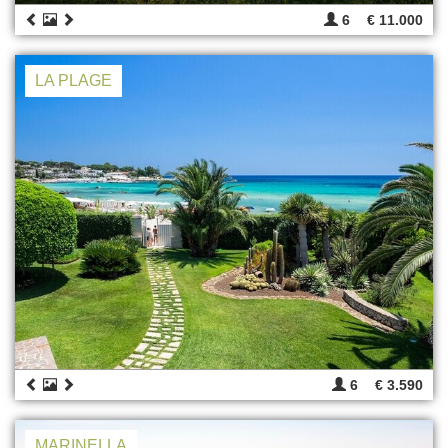
6
€ 11.000
LA PLAGE
6
€ 3.590
MARINELLA