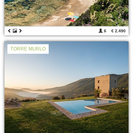
6
€ 2.490
TORRE MURLO