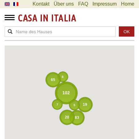
Kontakt
Über uns
FAQ
Impressum
Home
CASA IN ITALIA
OK
8
65
102
19
7
5
20
83