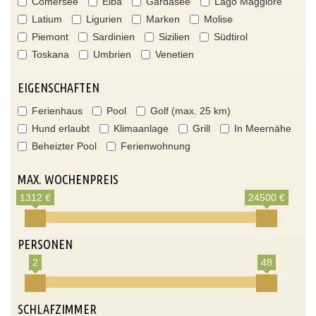
Comersee
Elba
Gardasee
Lago Maggiore
Latium
Ligurien
Marken
Molise
Piemont
Sardinien
Sizilien
Südtirol
Toskana
Umbrien
Venetien
EIGENSCHAFTEN
Ferienhaus
Pool
Golf (max. 25 km)
Hund erlaubt
Klimaanlage
Grill
In Meernähe
Beheizter Pool
Ferienwohnung
MAX. WOCHENPREIS
1312 €
24500 €
PERSONEN
2
48
SCHLAFZIMMER