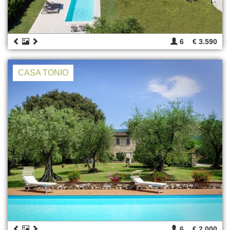
6
€ 3.590
CASA TONIO
6
€ 2.000