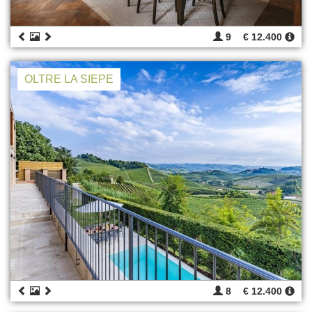
9
€ 12.400
OLTRE LA SIEPE
8
€ 12.400