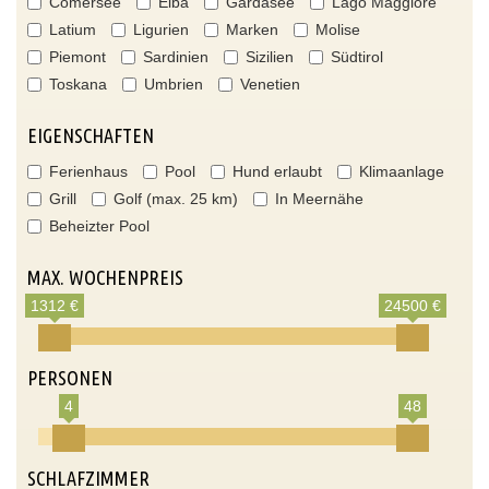
Comersee
Elba
Gardasee
Lago Maggiore
Latium
Ligurien
Marken
Molise
Piemont
Sardinien
Sizilien
Südtirol
Toskana
Umbrien
Venetien
EIGENSCHAFTEN
Ferienhaus
Pool
Hund erlaubt
Klimaanlage
Grill
Golf (max. 25 km)
In Meernähe
Beheizter Pool
MAX. WOCHENPREIS
1312 €
24500 €
PERSONEN
4
48
SCHLAFZIMMER