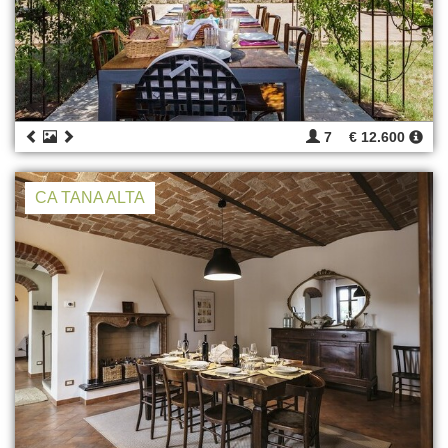
7
€ 12.600
CA TANA ALTA