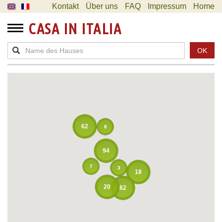
Kontakt
Über uns
FAQ
Impressum
Home
CASA IN ITALIA
OK
62
8
94
7
3
18
20
82