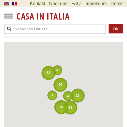
Kontakt
Über uns
FAQ
Impressum
Home
CASA IN ITALIA
OK
8
63
99
16
7
4
20
83