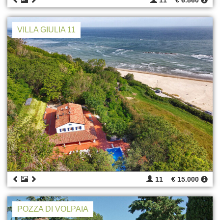
11
€ 6.860
VILLA GIULIA 11
11
€ 15.000
POZZA DI VOLPAIA