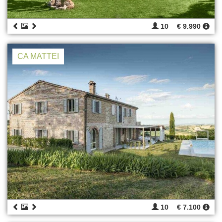
10
€ 9.990
CA MATTEI
10
€ 7.100