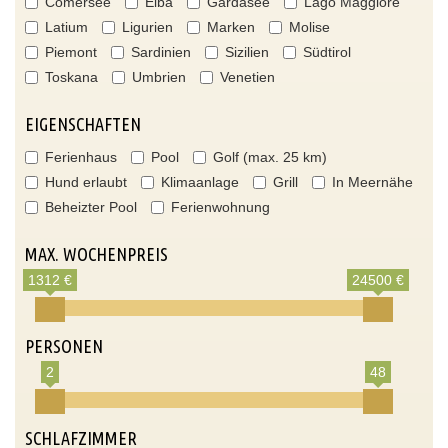
Comersee
Elba
Gardasee
Lago Maggiore
Latium
Ligurien
Marken
Molise
Piemont
Sardinien
Sizilien
Südtirol
Toskana
Umbrien
Venetien
EIGENSCHAFTEN
Ferienhaus
Pool
Golf (max. 25 km)
Hund erlaubt
Klimaanlage
Grill
In Meernähe
Beheizter Pool
Ferienwohnung
MAX. WOCHENPREIS
1312 €
24500 €
PERSONEN
2
48
SCHLAFZIMMER