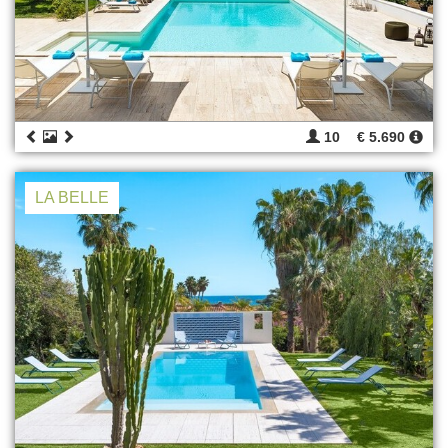
10
€ 5.690
LA BELLE