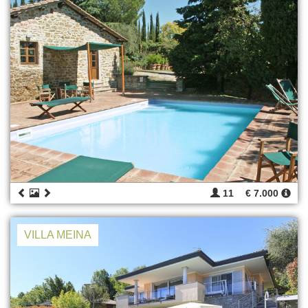
11
€ 7.000
VILLA MEINA