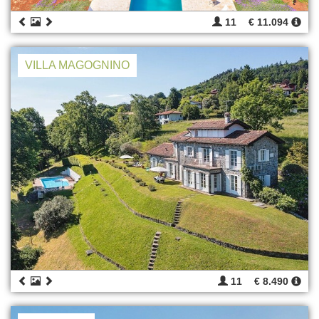
11
€ 11.094
VILLA MAGOGNINO
11
€ 8.490