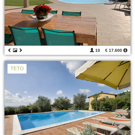
10
€ 17.600
TETO