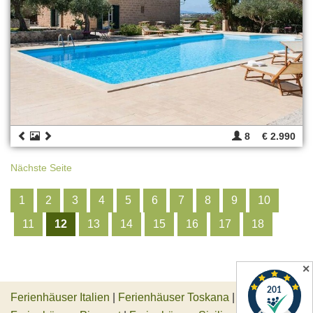
8
€ 2.990
Nächste Seite
1
2
3
4
5
6
7
8
9
10
11
12
13
14
15
16
17
18
✕
Ferienhäuser Italien
|
Ferienhäuser Toskana
|