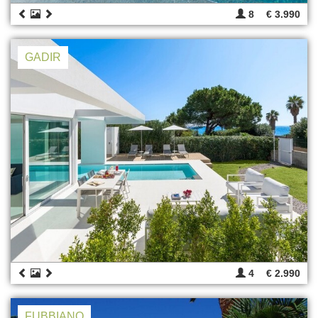
8
€ 3.990
GADIR
4
€ 2.990
FUBBIANO