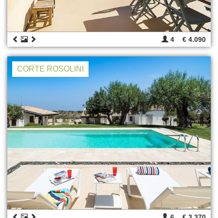
4
€ 4.090
CORTE ROSOLINI
6
€ 3.370