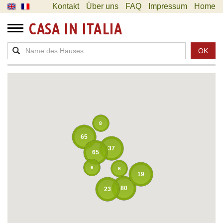
Kontakt
Über uns
FAQ
Impressum
Home
CASA IN ITALIA
OK
8
65
37
65
6
6
19
80
23