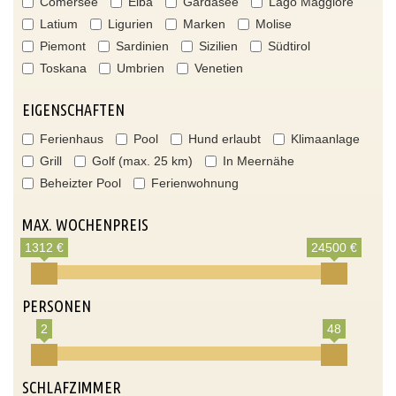
Comersee
Elba
Gardasee
Lago Maggiore
Latium
Ligurien
Marken
Molise
Piemont
Sardinien
Sizilien
Südtirol
Toskana
Umbrien
Venetien
EIGENSCHAFTEN
Ferienhaus
Pool
Hund erlaubt
Klimaanlage
Grill
Golf (max. 25 km)
In Meernähe
Beheizter Pool
Ferienwohnung
MAX. WOCHENPREIS
1312 €
24500 €
PERSONEN
2
48
SCHLAFZIMMER