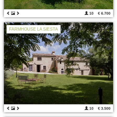
10
€ 6.700
FARMHOUSE LA SIESTA
10
€ 3.500