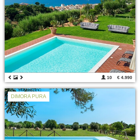
10
€ 4.990
DIMORA PURA