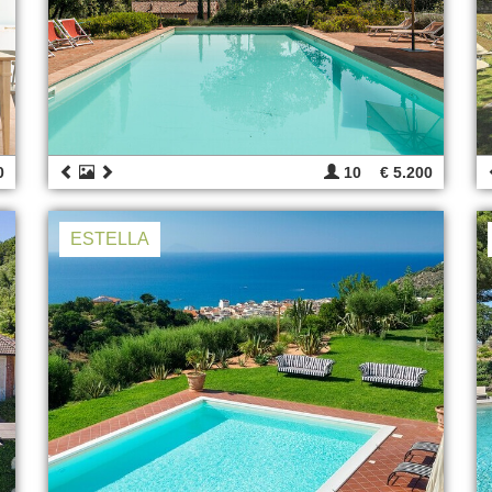
0
10
€ 5.200
ESTELLA