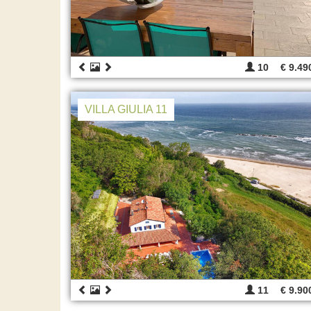
10
€ 9.49
VILLA GIULIA 11
11
€ 9.90