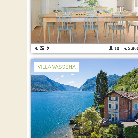
10
€ 3.80
VILLA VASSENA