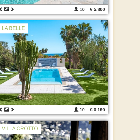
10
€ 5.800
LA BELLE
10
€ 6.190
VILLA CROTTO