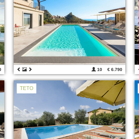
0
10
€ 6.790
TETO