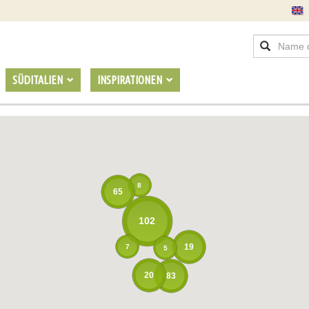
SÜDITALIEN
INSPIRATIONEN
8
65
102
19
7
5
20
83