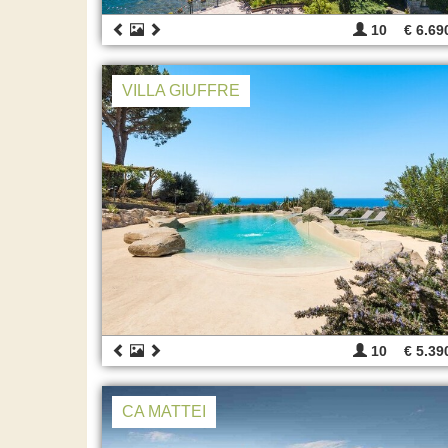
10
€ 6.69
VILLA GIUFFRE
10
€ 5.39
CA MATTEI