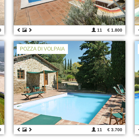
0
11
€ 1.800
POZZA DI VOLPAIA
0
11
€ 3.700