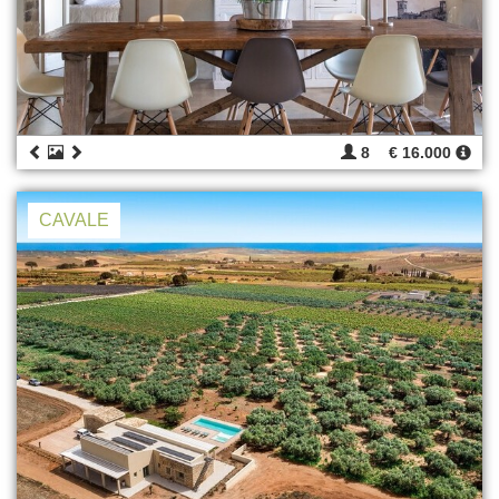
8
€ 16.000
CAVALE