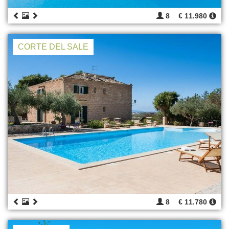
8
€ 11.980
CORTE DEL SALE
8
€ 11.780