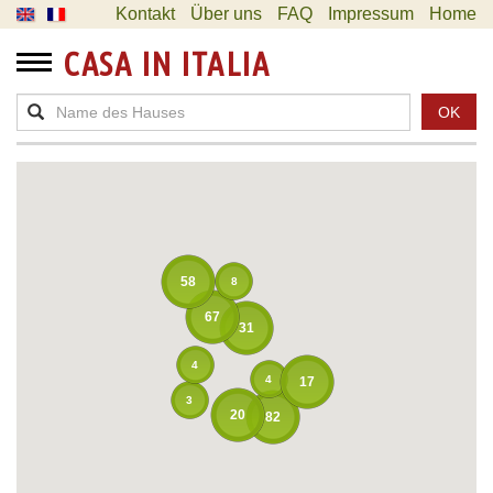
Kontakt
Über uns
FAQ
Impressum
Home
CASA IN ITALIA
OK
58
8
67
31
4
4
17
3
20
82