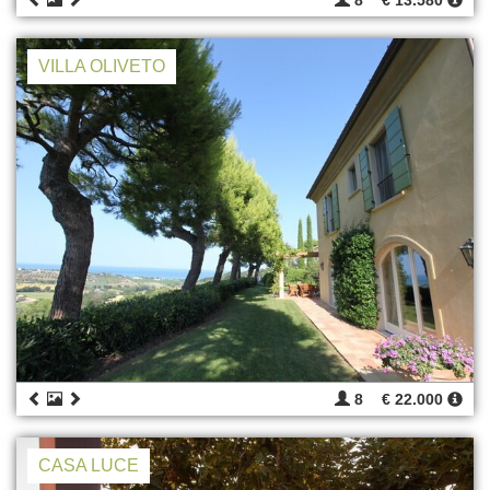
8
€ 13.580
VILLA OLIVETO
8
€ 22.000
CASA LUCE