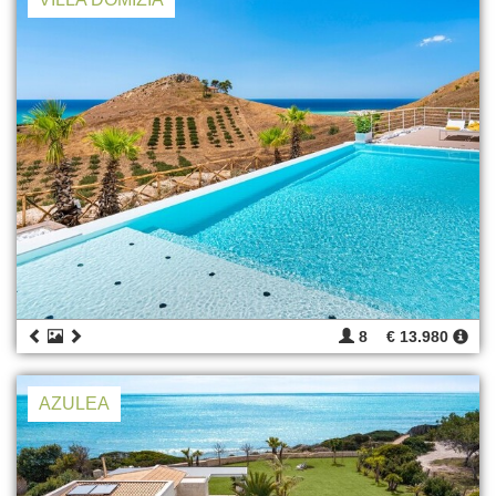
8
€ 13.980
AZULEA