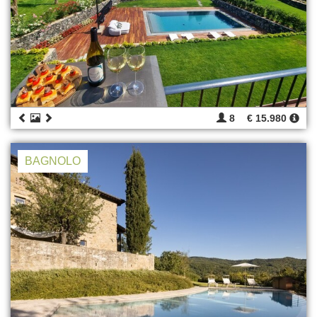
8
€ 15.980
BAGNOLO