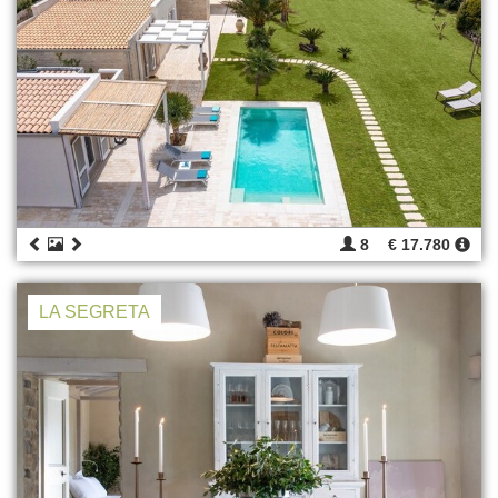
8
€ 17.780
LA SEGRETA