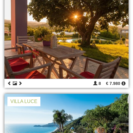
8
€ 7.980
VILLA LUCE