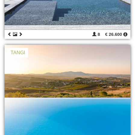
8
€ 26.600
TANGI