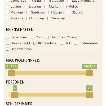
Comersee
Elba
Gardasee
Lago Maggiore
Latium
Ligurien
Marken
Molise
Piemont
Sardinien
Sizilien
Südtirol
Toskana
Umbrien
Venetien
EIGENSCHAFTEN
Ferienhaus
Pool
Golf (max. 25 km)
Hund erlaubt
Klimaanlage
Grill
In Meernähe
Beheizter Pool
MAX. WOCHENPREIS
1312 €
24500 €
PERSONEN
4
48
SCHLAFZIMMER