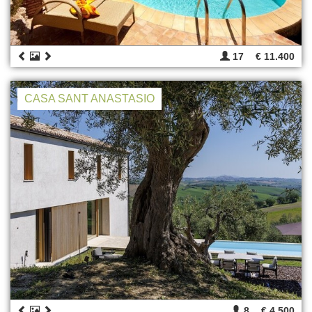
17
€ 11.400
CASA SANT ANASTASIO
8
€ 4.500