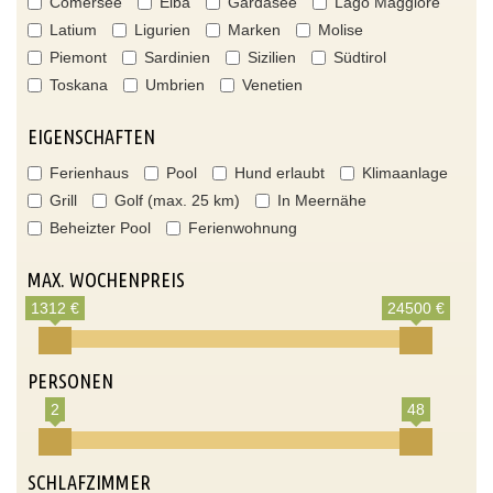
Comersee
Elba
Gardasee
Lago Maggiore
Latium
Ligurien
Marken
Molise
Piemont
Sardinien
Sizilien
Südtirol
Toskana
Umbrien
Venetien
EIGENSCHAFTEN
Ferienhaus
Pool
Hund erlaubt
Klimaanlage
Grill
Golf (max. 25 km)
In Meernähe
Beheizter Pool
Ferienwohnung
MAX. WOCHENPREIS
1312 €
24500 €
PERSONEN
2
48
SCHLAFZIMMER