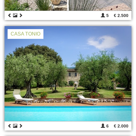
5
€ 2.500
CASA TONIO
6
€ 2.000