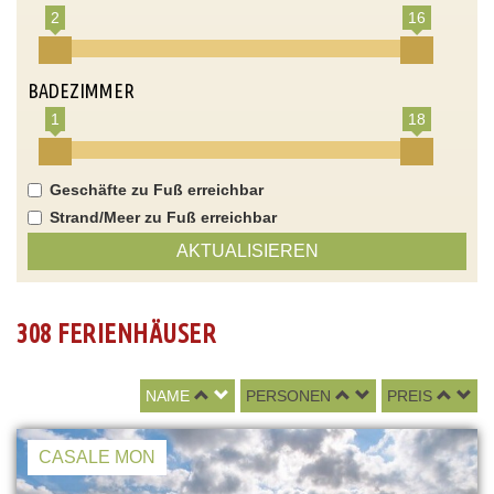
2
16
BADEZIMMER
1
18
Geschäfte zu Fuß erreichbar
Strand/Meer zu Fuß erreichbar
AKTUALISIEREN
308 FERIENHÄUSER
NAME
PERSONEN
PREIS
CASALE MON