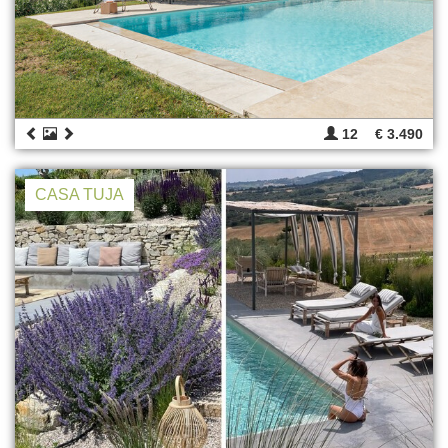
12
€ 3.490
CASA TUJA