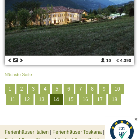
10
€ 4.390
Nächste Seite
1
2
3
4
5
6
7
8
9
10
11
12
13
14
15
16
17
18
✕
Ferienhäuser Italien
|
Ferienhäuser Toskana
|