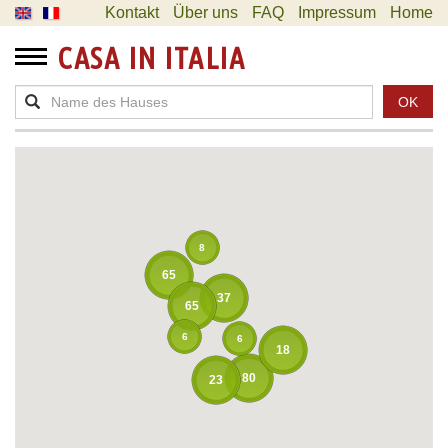
Kontakt
Über uns
FAQ
Impressum
Home
CASA IN ITALIA
OK
8
65
37
65
6
6
18
80
23