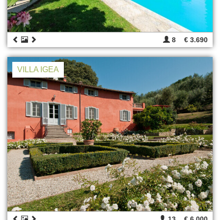
8
€ 3.690
VILLA IGEA
13
€ 6.000