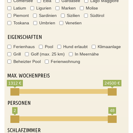
Comersee
Elba
Gardasee
Lago Maggiore
Latium
Ligurien
Marken
Molise
Piemont
Sardinien
Sizilien
Südtirol
Toskana
Umbrien
Venetien
EIGENSCHAFTEN
Ferienhaus
Pool
Hund erlaubt
Klimaanlage
Grill
Golf (max. 25 km)
In Meernähe
Beheizter Pool
Ferienwohnung
MAX. WOCHENPREIS
1312 €
24500 €
PERSONEN
2
48
SCHLAFZIMMER