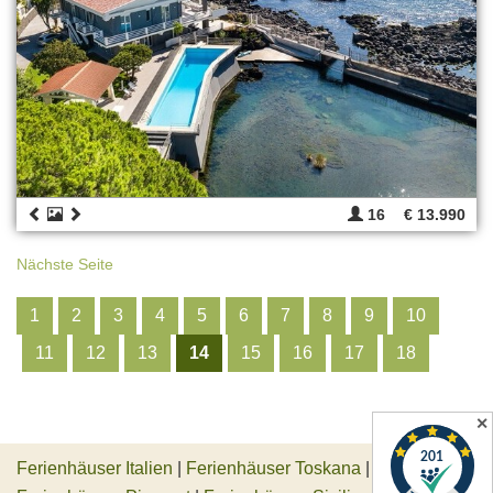
16
€ 13.990
Nächste Seite
1
2
3
4
5
6
7
8
9
10
11
12
13
14
15
16
17
18
✕
Ferienhäuser Italien
|
Ferienhäuser Toskana
|