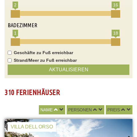
2
16
BADEZIMMER
1
18
Geschäfte zu Fuß erreichbar
Strand/Meer zu Fuß erreichbar
AKTUALISIEREN
310 FERIENHÄUSER
NAME
PERSONEN
PREIS
VILLA DELL ORSO