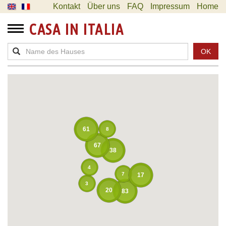
Kontakt
Über uns
FAQ
Impressum
Home
CASA IN ITALIA
OK
61
8
67
38
4
7
17
3
20
83