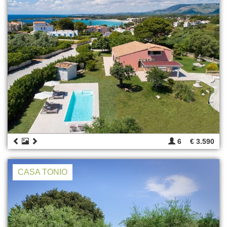
6
€ 3.590
CASA TONIO