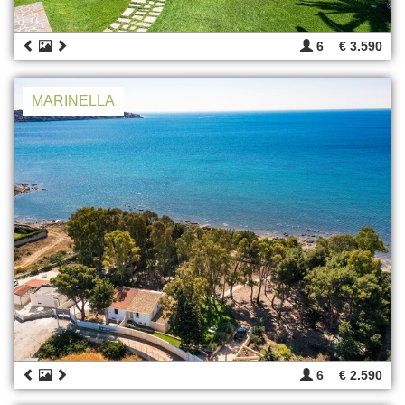
6
€ 3.590
MARINELLA
6
€ 2.590