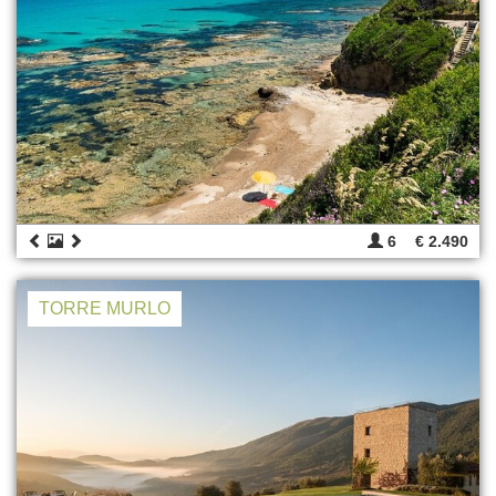
6
€ 2.490
TORRE MURLO