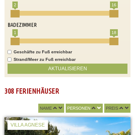
2
16
BADEZIMMER
1
18
Geschäfte zu Fuß erreichbar
Strand/Meer zu Fuß erreichbar
AKTUALISIEREN
308 FERIENHÄUSER
NAME
PERSONEN
PREIS
VILLA AGNESE