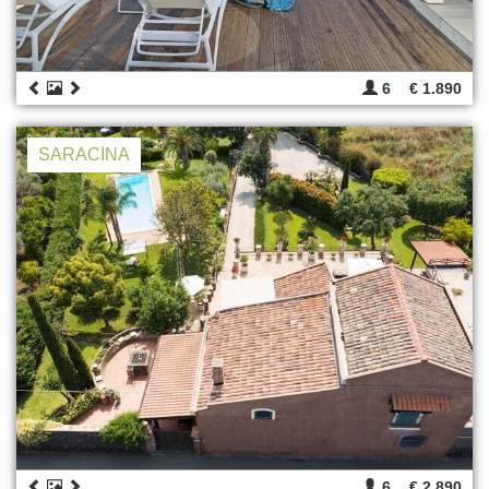
6
€ 1.890
SARACINA
6
€ 2.890