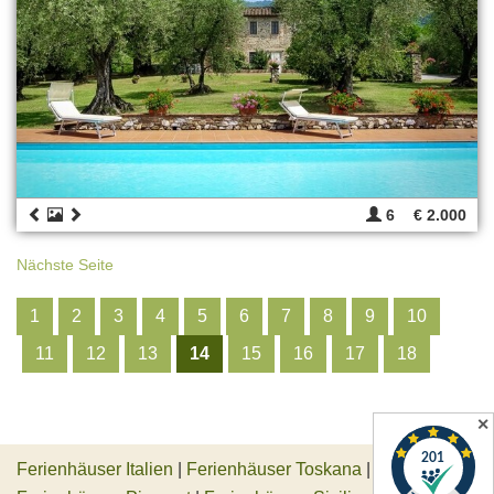
6
€ 2.000
Nächste Seite
1
2
3
4
5
6
7
8
9
10
11
12
13
14
15
16
17
18
✕
Ferienhäuser Italien
|
Ferienhäuser Toskana
|