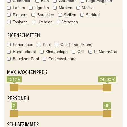
Comersee
Elba
Gardasee
Lago Maggiore
Latium
Ligurien
Marken
Molise
Piemont
Sardinien
Sizilien
Südtirol
Toskana
Umbrien
Venetien
EIGENSCHAFTEN
Ferienhaus
Pool
Golf (max. 25 km)
Hund erlaubt
Klimaanlage
Grill
In Meernähe
Beheizter Pool
Ferienwohnung
MAX. WOCHENPREIS
1312 €
24500 €
PERSONEN
2
48
SCHLAFZIMMER