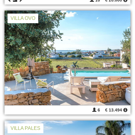
10
€ 20.000
VILLA OVO
6
€ 13.494
VILLA PALES