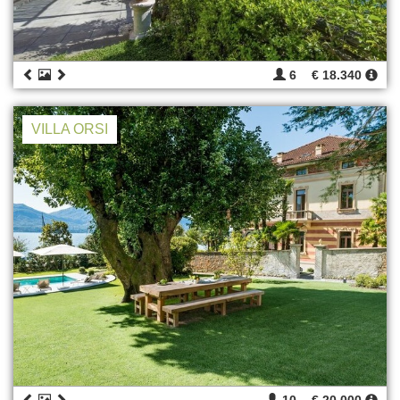
6
€ 18.340
VILLA ORSI