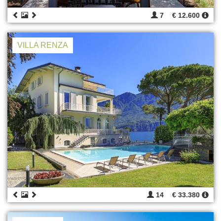
7
€ 12.600
VILLA RENZA
14
€ 33.380