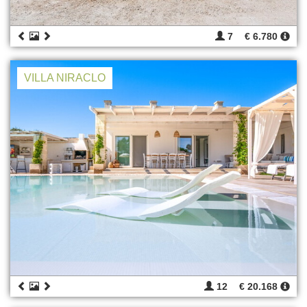
7
€ 6.780
VILLA NIRACLO
12
€ 20.168