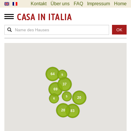
Kontakt
Über uns
FAQ
Impressum
Home
CASA IN ITALIA
OK
64
5
37
69
5
20
6
20
83