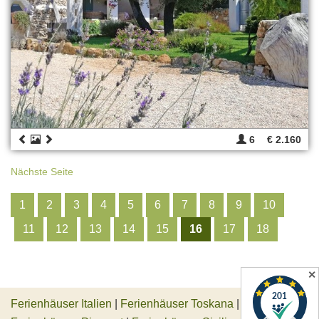
6
€ 2.160
Nächste Seite
1
2
3
4
5
6
7
8
9
10
11
12
13
14
15
16
17
18
✕
Ferienhäuser Italien
|
Ferienhäuser Toskana
|