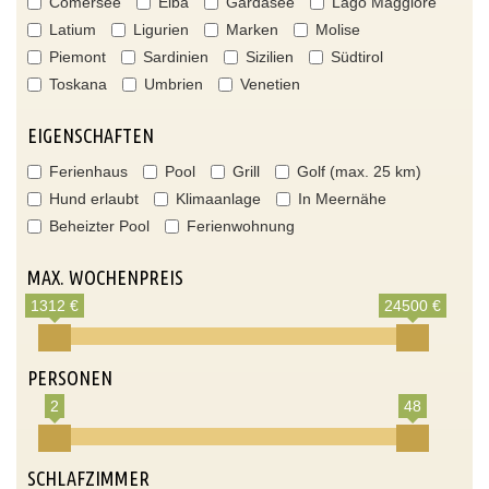
Comersee
Elba
Gardasee
Lago Maggiore
Latium
Ligurien
Marken
Molise
Piemont
Sardinien
Sizilien
Südtirol
Toskana
Umbrien
Venetien
EIGENSCHAFTEN
Ferienhaus
Pool
Grill
Golf (max. 25 km)
Hund erlaubt
Klimaanlage
In Meernähe
Beheizter Pool
Ferienwohnung
MAX. WOCHENPREIS
1312 €
24500 €
PERSONEN
2
48
SCHLAFZIMMER