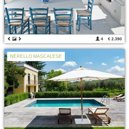
4
€ 2.390
NERELLO MASCALESE