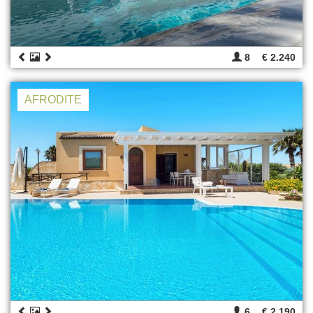
8
€ 2.240
AFRODITE
6
€ 2.190