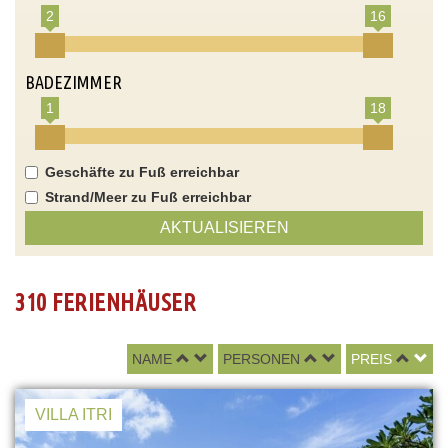
2
16
BADEZIMMER
1
18
Geschäfte zu Fuß erreichbar
Strand/Meer zu Fuß erreichbar
AKTUALISIEREN
310 FERIENHÄUSER
NAME
PERSONEN
PREIS
VILLA ITRI