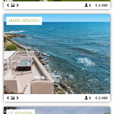
6
€ 2.490
MARE DENTRO
6
€ 2.490
LE RONDINI