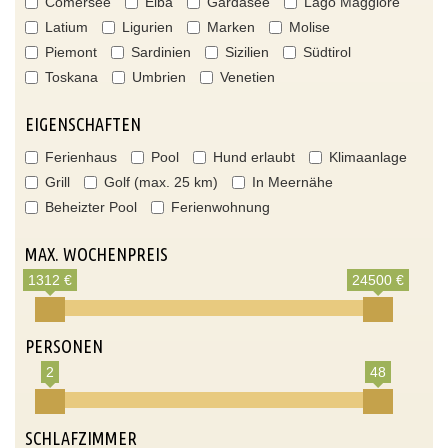
Comersee
Elba
Gardasee
Lago Maggiore
Latium
Ligurien
Marken
Molise
Piemont
Sardinien
Sizilien
Südtirol
Toskana
Umbrien
Venetien
EIGENSCHAFTEN
Ferienhaus
Pool
Hund erlaubt
Klimaanlage
Grill
Golf (max. 25 km)
In Meernähe
Beheizter Pool
Ferienwohnung
MAX. WOCHENPREIS
1312 €
24500 €
PERSONEN
2
48
SCHLAFZIMMER