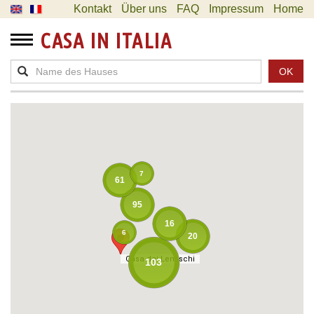
Kontakt
Über uns
FAQ
Impressum
Home
CASA IN ITALIA
OK
7
61
95
16
6
20
Casa dei Lentischi
Casa dei Lentischi
103