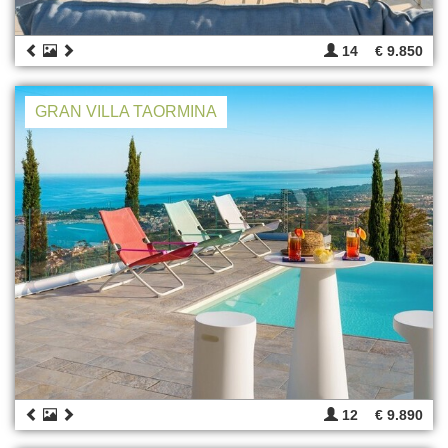
14
€ 9.850
GRAN VILLA TAORMINA
12
€ 9.890