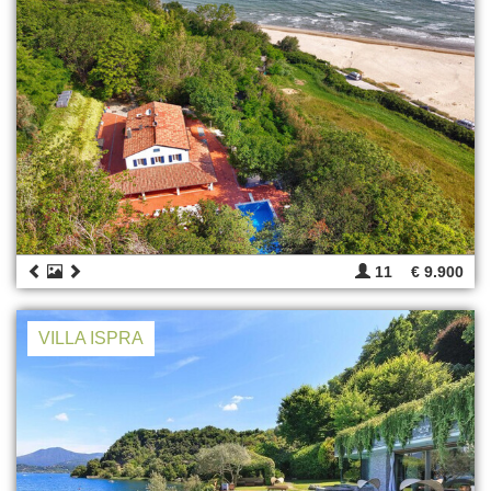
11
€ 9.900
VILLA ISPRA