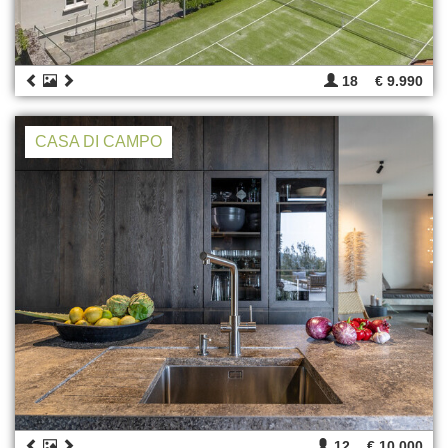
18
€ 9.990
CASA DI CAMPO
12
€ 10.000