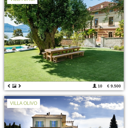
10
€ 9.500
VILLA OLIVO