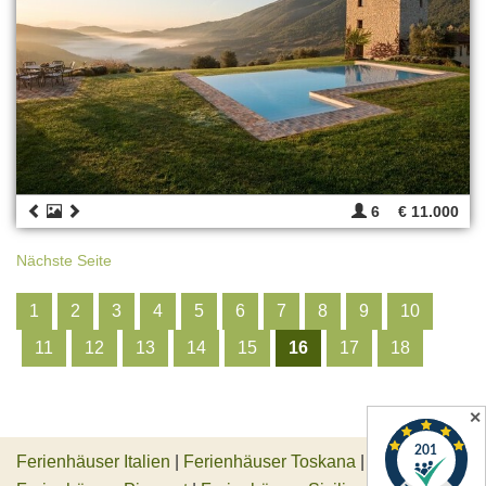
6
€ 11.000
Nächste Seite
1
2
3
4
5
6
7
8
9
10
11
12
13
14
15
16
17
18
✕
Ferienhäuser Italien
|
Ferienhäuser Toskana
|