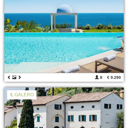
8
€ 9.290
IL GALERO