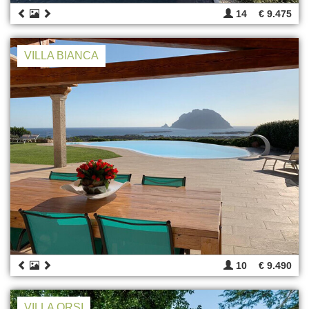
14
€ 9.475
VILLA BIANCA
10
€ 9.490
VILLA ORSI