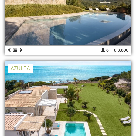
8
€ 3.890
AZULEA