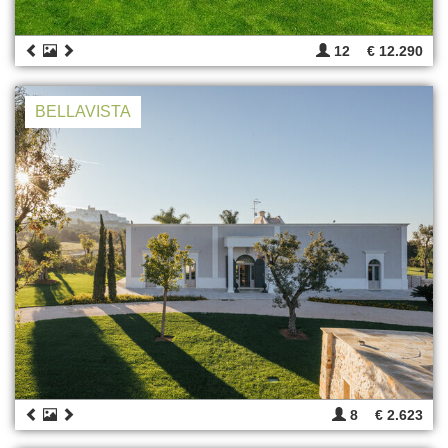
12
€ 12.290
BELLAVISTA
8
€ 2.623