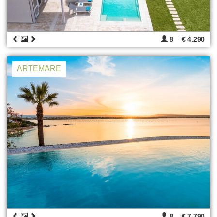
8
€ 4.290
ARTEMARE
8
€ 7.790