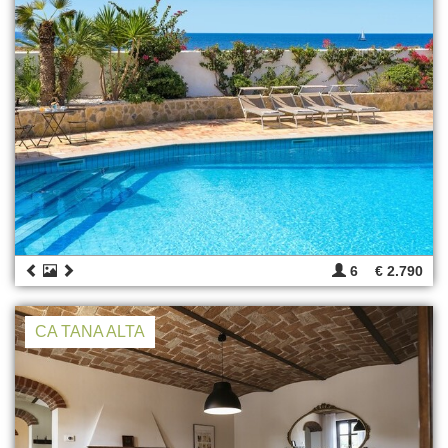
6
€ 2.790
CA TANA ALTA