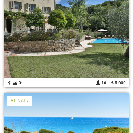
10
€ 5.000
AL NAIR