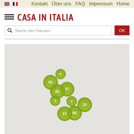
Kontakt
Über uns
FAQ
Impressum
Home
CASA IN ITALIA
OK
8
65
37
65
6
6
19
80
23