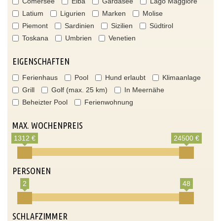
Comersee
Elba
Gardasee
Lago Maggiore
Latium
Ligurien
Marken
Molise
Piemont
Sardinien
Sizilien
Südtirol
Toskana
Umbrien
Venetien
EIGENSCHAFTEN
Ferienhaus
Pool
Hund erlaubt
Klimaanlage
Grill
Golf (max. 25 km)
In Meernähe
Beheizter Pool
Ferienwohnung
MAX. WOCHENPREIS
1312 €
24500 €
PERSONEN
2
48
SCHLAFZIMMER