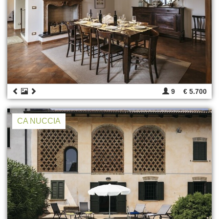
9
€ 5.700
CA NUCCIA