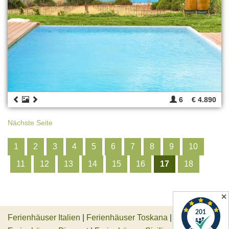
6
€ 4.890
Nächste Seite
1
2
3
4
5
6
7
8
9
10
11
12
13
14
15
16
17
18
✕
Ferienhäuser Italien
|
Ferienhäuser Toskana
|