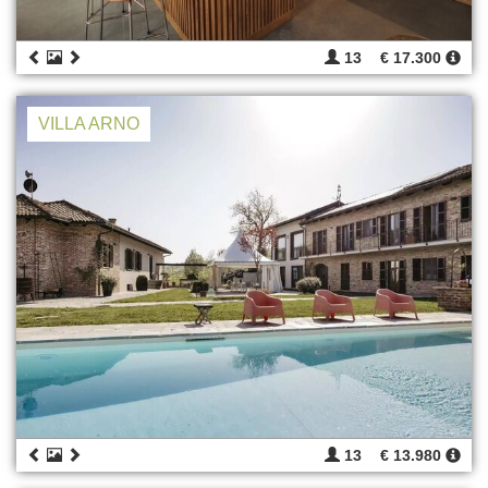
13
€ 17.300
VILLA ARNO
13
€ 13.980