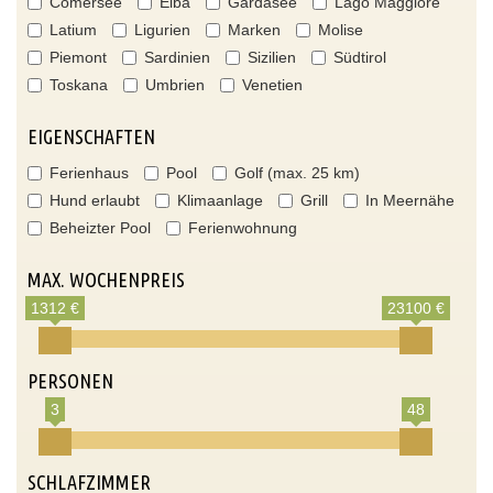
Comersee
Elba
Gardasee
Lago Maggiore
Latium
Ligurien
Marken
Molise
Piemont
Sardinien
Sizilien
Südtirol
Toskana
Umbrien
Venetien
EIGENSCHAFTEN
Ferienhaus
Pool
Golf (max. 25 km)
Hund erlaubt
Klimaanlage
Grill
In Meernähe
Beheizter Pool
Ferienwohnung
MAX. WOCHENPREIS
1312 €
23100 €
PERSONEN
3
48
SCHLAFZIMMER