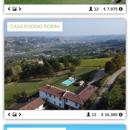
12
€ 7.975
CASA POGGIO ROBINI
12
€ 16.380