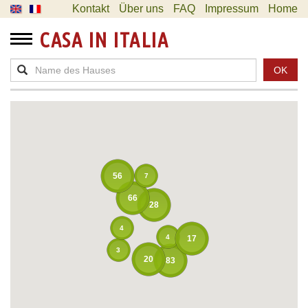
Kontakt
Über uns
FAQ
Impressum
Home
CASA IN ITALIA
OK
56
7
66
28
4
4
17
3
20
83