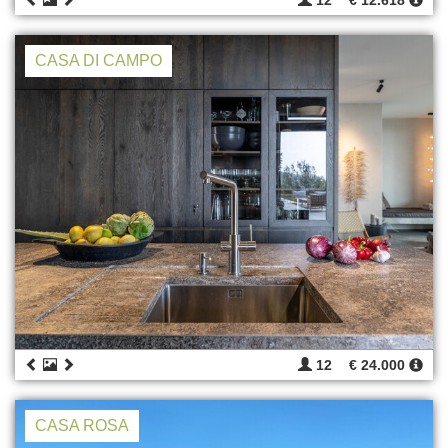
12
€ 12.618
CASA DI CAMPO
12
€ 24.000
CASA ROSA