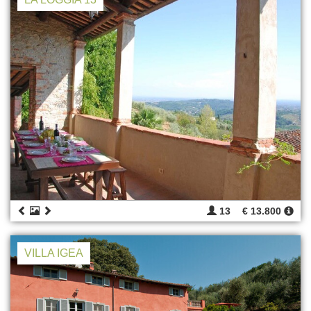
13
€ 13.800
VILLA IGEA