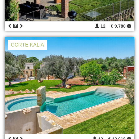
12
€ 9.780
CORTE KALIA