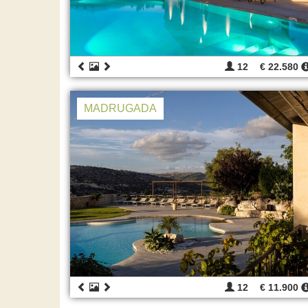
12
€ 22.580
MADRUGADA
12
€ 11.900