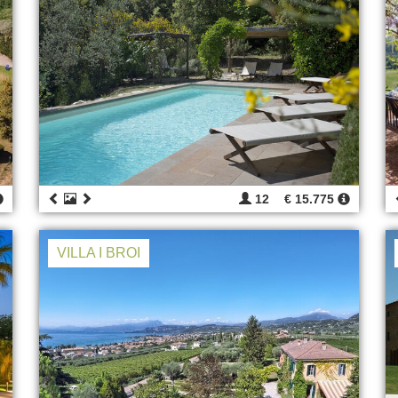
12
€ 15.775
VILLA I BROI