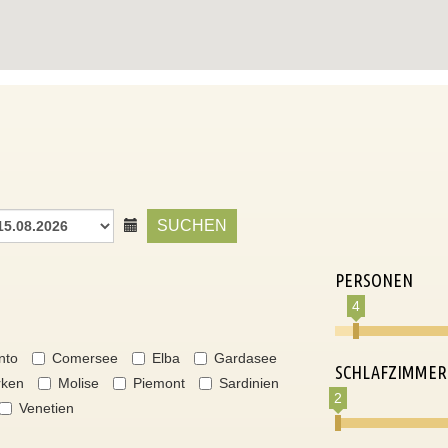
SUCHEN
PERSONEN
4
nto
Comersee
Elba
Gardasee
SCHLAFZIMMER
ken
Molise
Piemont
Sardinien
2
Venetien