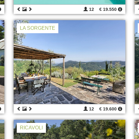
12
€ 19.550
LA SORGENTE
12
€ 19.600
RICAVOLI