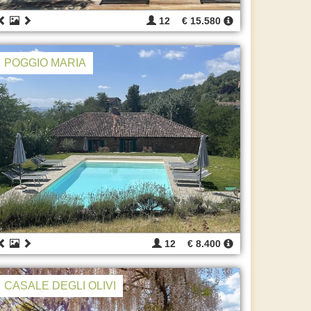
12
€ 15.580
POGGIO MARIA
12
€ 8.400
CASALE DEGLI OLIVI