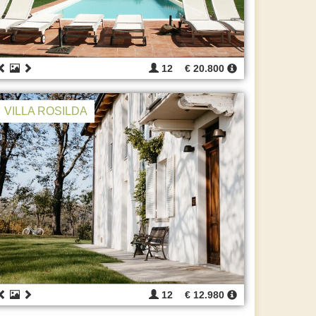
12
€ 20.800
VILLA ROSILDA
12
€ 12.980