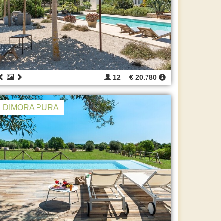
12
€ 20.780
DIMORA PURA