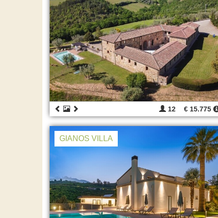
12
€ 15.775
GIANOS VILLA