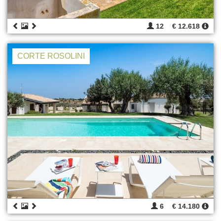
12
€ 12.618
CORTE ROSOLINI
6
€ 14.180