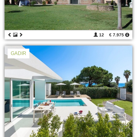
12
€ 7.975
GADIR