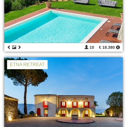
10
€ 18.380
ETNA RETREAT