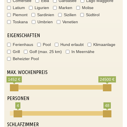
Comersee
Elba
Gardasee
Lago Maggiore
Latium
Ligurien
Marken
Molise
Piemont
Sardinien
Sizilien
Südtirol
Toskana
Umbrien
Venetien
EIGENSCHAFTEN
Ferienhaus
Pool
Hund erlaubt
Klimaanlage
Grill
Golf (max. 25 km)
In Meernähe
Beheizter Pool
MAX. WOCHENPREIS
1452 €
24500 €
PERSONEN
4
48
SCHLAFZIMMER