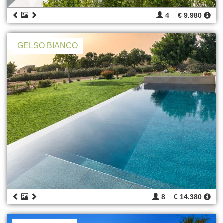
4
€ 9.980
GELSO BIANCO
8
€ 14.380