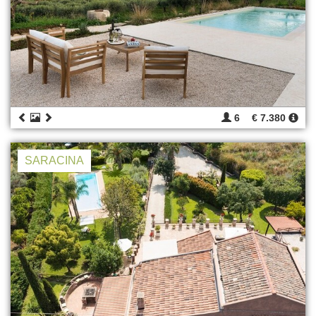
6
€ 7.380
SARACINA