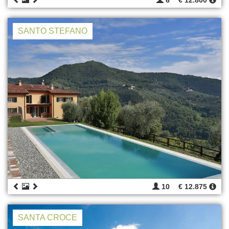
6
€ 12.800
SANTO STEFANO
10
€ 12.875
SANTA CROCE