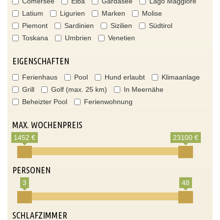
Comersee
Elba
Gardasee
Lago Maggiore
Latium
Ligurien
Marken
Molise
Piemont
Sardinien
Sizilien
Südtirol
Toskana
Umbrien
Venetien
EIGENSCHAFTEN
Ferienhaus
Pool
Hund erlaubt
Klimaanlage
Grill
Golf (max. 25 km)
In Meernähe
Beheizter Pool
Ferienwohnung
MAX. WOCHENPREIS
1452 €
23100 €
PERSONEN
3
48
SCHLAFZIMMER