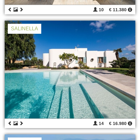
10
€ 11.380
SALINELLA
14
€ 16.980