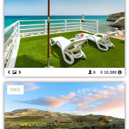
6
€ 10.380
SIKE