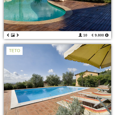
10
€ 9.800
TETO