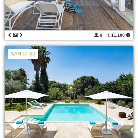
6
€ 11.180
SAN CIRO