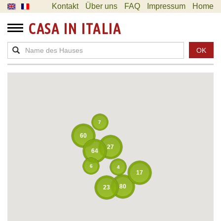
Kontakt
Über uns
FAQ
Impressum
Home
CASA IN ITALIA
OK
7
60
27
64
6
4
17
80
23