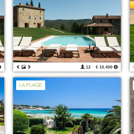
12
€ 10.400
LA PLAGE