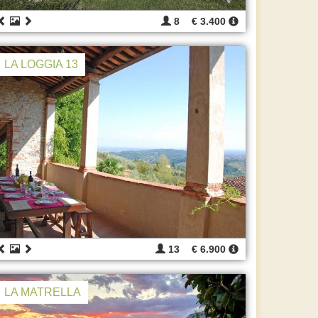
8
€ 3.400
LA LOGGIA 13
13
€ 6.900
LA MATRELLA