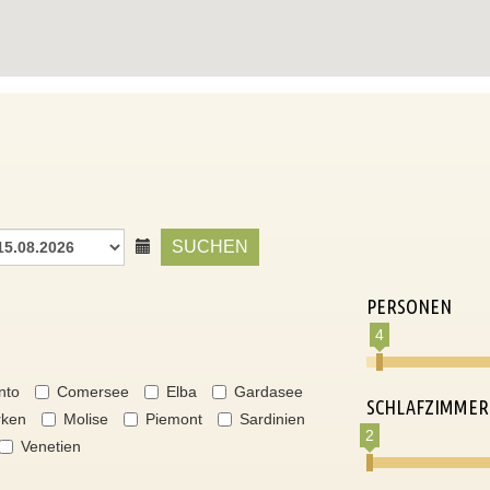
SUCHEN
PERSONEN
4
nto
Comersee
Elba
Gardasee
SCHLAFZIMMER
ken
Molise
Piemont
Sardinien
2
Venetien