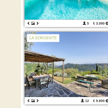
5
€ 3.090
LA SORGENTE
12
€ 9.800