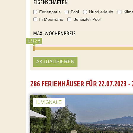
EIGENSCHAFTEN
Ferienhaus
Pool
Hund erlaubt
Klim
In Meernähe
Beheizter Pool
MAX. WOCHENPREIS
1312 €
AKTUALISIEREN
286 FERIENHÄUSER FÜR 22.07.2023 - 
IL VIGNALE