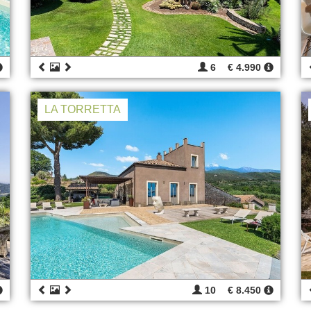
6
€ 4.990
LA TORRETTA
10
€ 8.450