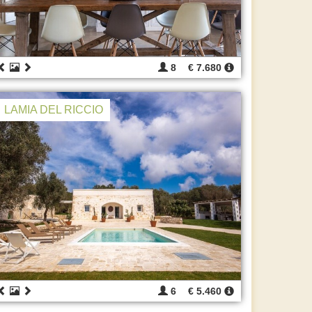
8
€ 7.680
LAMIA DEL RICCIO
6
€ 5.460