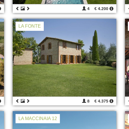
4
€ 4.200
LA FONTE
8
€ 4.375
LA MACCINAIA 12