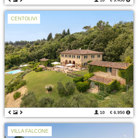
10
€ 9.450
CENTOLIVI
10
€ 6.950
VILLA FALCONE