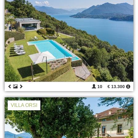
10
€ 13.300
VILLA ORSI