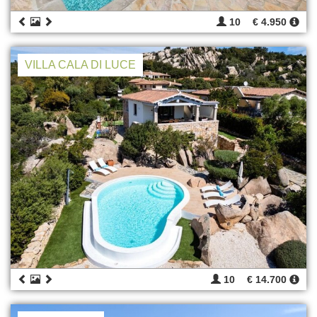
10
€ 4.950
VILLA CALA DI LUCE
10
€ 14.700