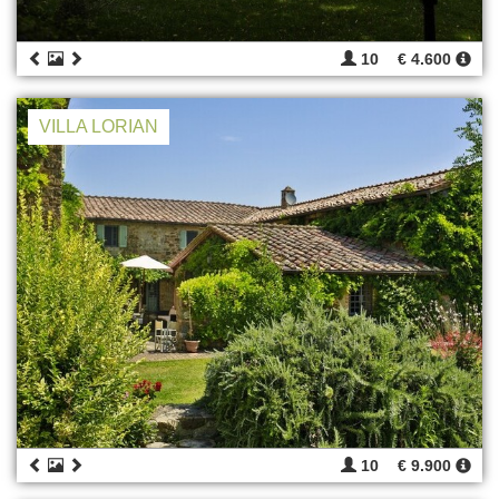
10
€ 4.600
VILLA LORIAN
10
€ 9.900