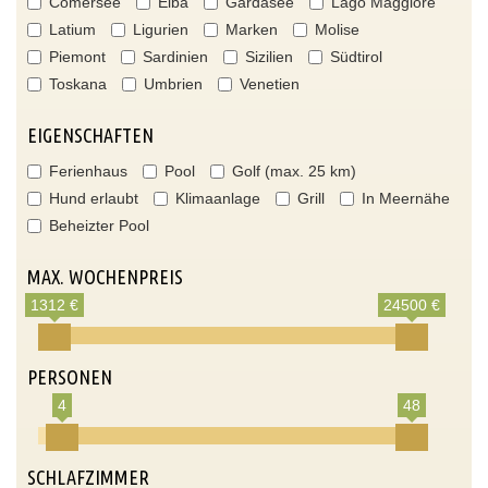
Comersee
Elba
Gardasee
Lago Maggiore
Latium
Ligurien
Marken
Molise
Piemont
Sardinien
Sizilien
Südtirol
Toskana
Umbrien
Venetien
EIGENSCHAFTEN
Ferienhaus
Pool
Golf (max. 25 km)
Hund erlaubt
Klimaanlage
Grill
In Meernähe
Beheizter Pool
MAX. WOCHENPREIS
1312 €
24500 €
PERSONEN
4
48
SCHLAFZIMMER