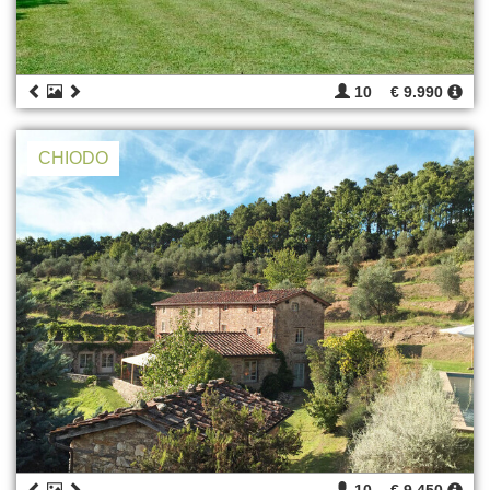
10
€ 9.990
CHIODO