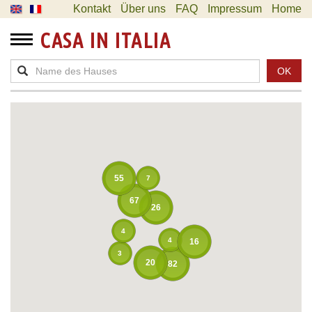
Kontakt
Über uns
FAQ
Impressum
Home
CASA IN ITALIA
OK
55
7
67
26
4
4
16
3
20
82