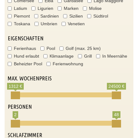
Comersee
Elba
Gardasee
Lago Maggiore
Latium
Ligurien
Marken
Molise
Piemont
Sardinien
Sizilien
Südtirol
Toskana
Umbrien
Venetien
EIGENSCHAFTEN
Ferienhaus
Pool
Golf (max. 25 km)
Hund erlaubt
Klimaanlage
Grill
In Meernähe
Beheizter Pool
Ferienwohnung
MAX. WOCHENPREIS
1312 €
24500 €
PERSONEN
2
48
SCHLAFZIMMER