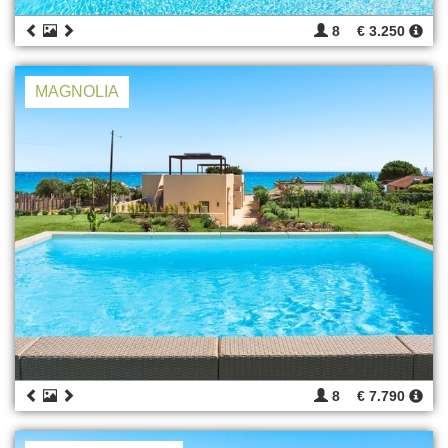
8
€ 3.250
MAGNOLIA
8
€ 7.790