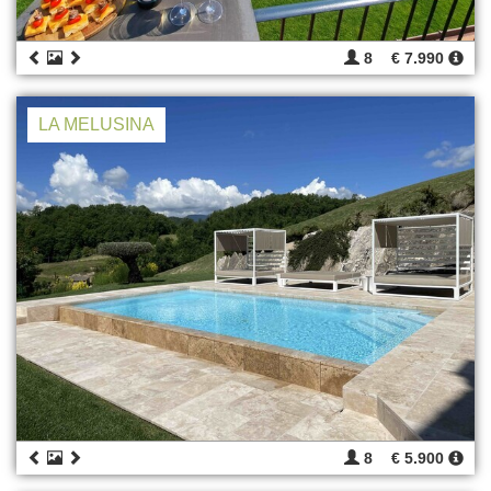
8
€ 7.990
LA MELUSINA
8
€ 5.900