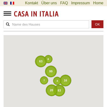
Kontakt
Über uns
FAQ
Impressum
Home
CASA IN ITALIA
OK
8
63
99
16
7
4
20
83