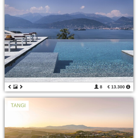
8
€ 13.300
TANGI