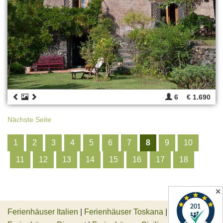
6
€ 1.690
Nächste Seite
1
2
3
4
5
6
7
8
9
10
11
12
13
14
15
16
17
18
✕
Ferienhäuser Italien
|
Ferienhäuser Toskana
|