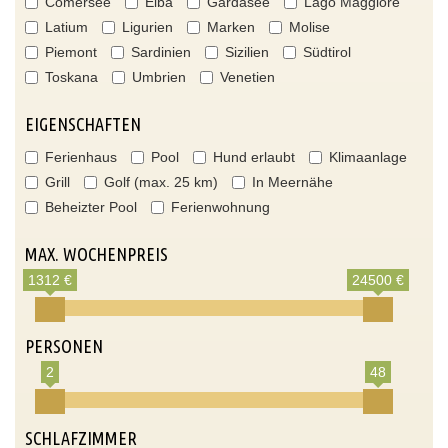
Comersee
Elba
Gardasee
Lago Maggiore
Latium
Ligurien
Marken
Molise
Piemont
Sardinien
Sizilien
Südtirol
Toskana
Umbrien
Venetien
EIGENSCHAFTEN
Ferienhaus
Pool
Hund erlaubt
Klimaanlage
Grill
Golf (max. 25 km)
In Meernähe
Beheizter Pool
Ferienwohnung
MAX. WOCHENPREIS
1312 €
24500 €
PERSONEN
2
48
SCHLAFZIMMER