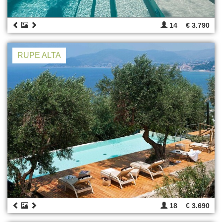
14
€ 3.790
RUPE ALTA
18
€ 3.690