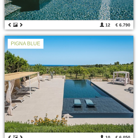
12
€ 6.790
PIGNA BLUE
10
€ 6.050