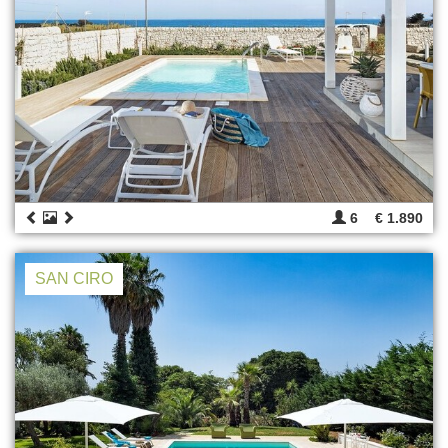
6
€ 1.890
SAN CIRO