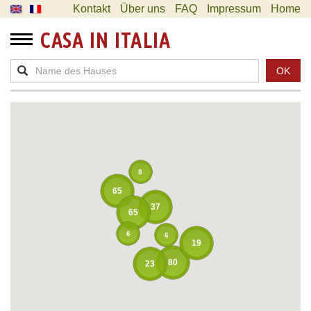
Kontakt
Über uns
FAQ
Impressum
Home
CASA IN ITALIA
OK
8
65
37
65
6
6
19
80
23