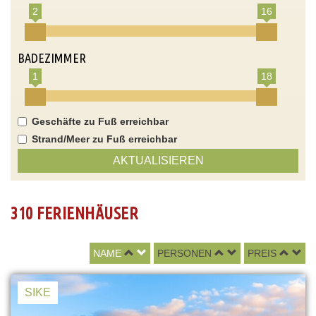
2
16
BADEZIMMER
1
18
Geschäfte zu Fuß erreichbar
Strand/Meer zu Fuß erreichbar
AKTUALISIEREN
310 FERIENHÄUSER
NAME
PERSONEN
PREIS
SIKE