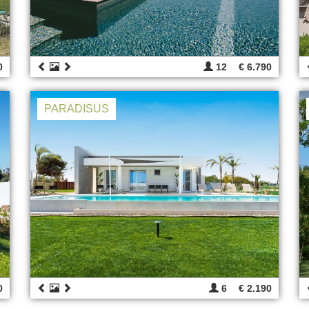
0
12
€ 6.790
PARADISUS
0
6
€ 2.190