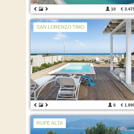
10
€ 3.47
SAN LORENZO TIMO
6
€ 1.89
RUPE ALTA