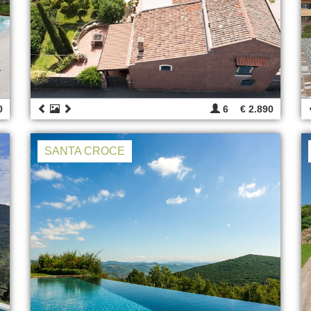
0
6
€ 2.890
SANTA CROCE