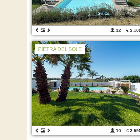
12
€ 3.10
PIETRA DEL SOLE
10
€ 3.59