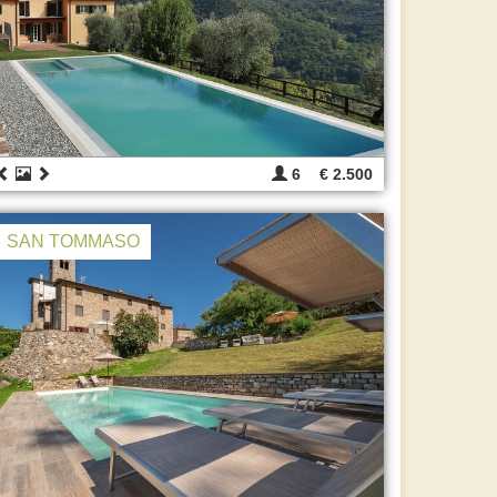
6
€ 2.500
SAN TOMMASO