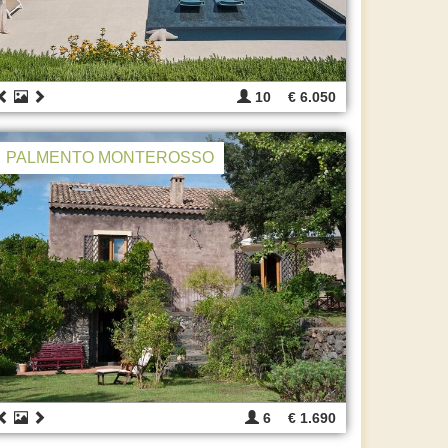
10
€ 6.050
PALMENTO MONTEROSSO
6
€ 1.690