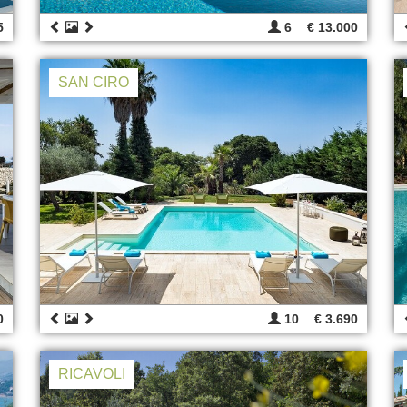
5
6
€ 13.000
SAN CIRO
0
10
€ 3.690
RICAVOLI