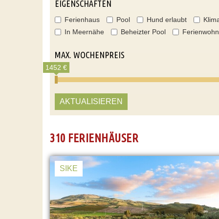
EIGENSCHAFTEN
Ferienhaus
Pool
Hund erlaubt
Klim
In Meernähe
Beheizter Pool
Ferienwoh
MAX. WOCHENPREIS
1452 €
AKTUALISIEREN
310 FERIENHÄUSER
SIKE