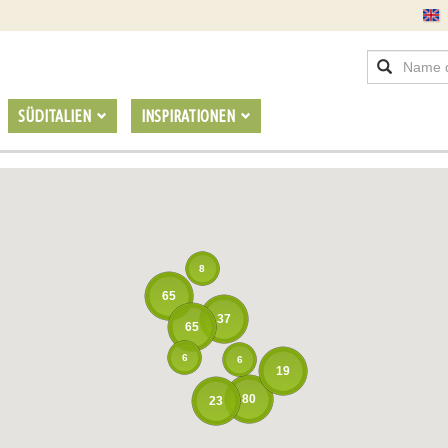
SÜDITALIEN
INSPIRATIONEN
8
65
37
65
6
6
19
80
23