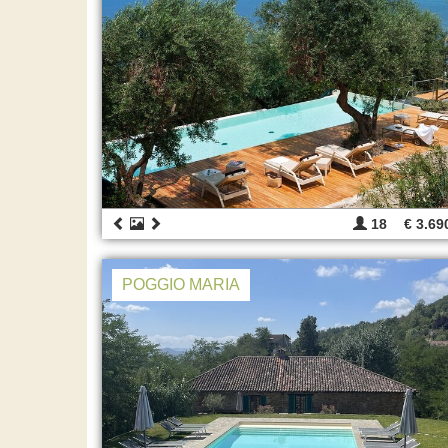
18
€ 3.69
POGGIO MARIA