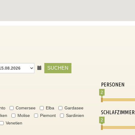
SUCHEN
PERSONEN
2
nto
Comersee
Elba
Gardasee
SCHLAFZIMMER
ken
Molise
Piemont
Sardinien
2
Venetien