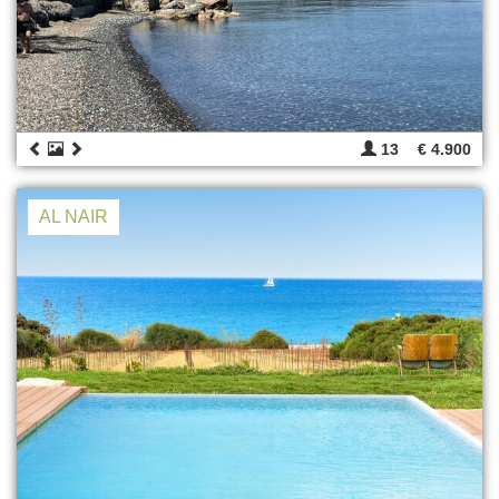
13
€ 4.900
AL NAIR