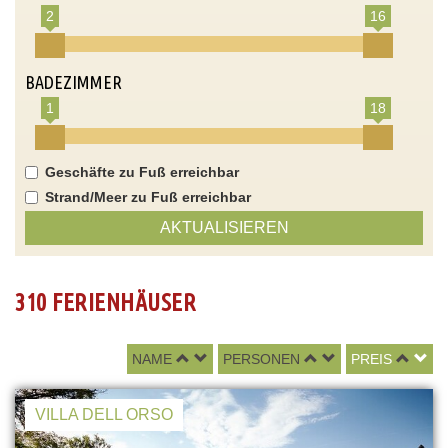
2
16
BADEZIMMER
1
18
Geschäfte zu Fuß erreichbar
Strand/Meer zu Fuß erreichbar
AKTUALISIEREN
310 FERIENHÄUSER
NAME
PERSONEN
PREIS
VILLA DELL ORSO