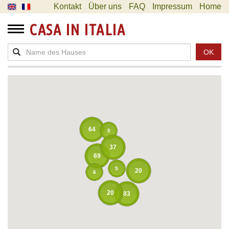
Kontakt
Über uns
FAQ
Impressum
Home
CASA IN ITALIA
OK
64
5
37
69
5
20
6
20
83