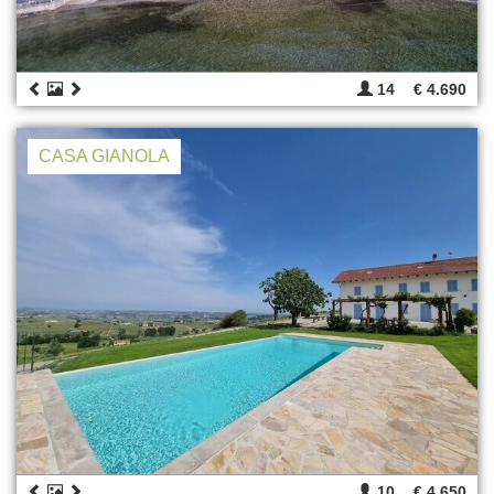
14
€ 4.690
CASA GIANOLA
10
€ 4.650