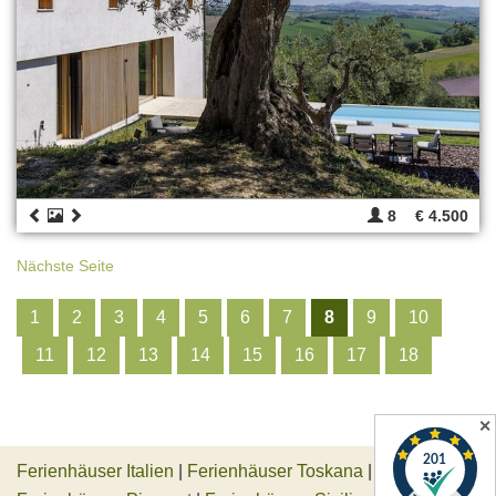
8
€ 4.500
Nächste Seite
1
2
3
4
5
6
7
8
9
10
11
12
13
14
15
16
17
18
✕
Ferienhäuser Italien
|
Ferienhäuser Toskana
|