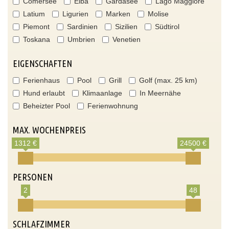
Comersee
Elba
Gardasee
Lago Maggiore
Latium
Ligurien
Marken
Molise
Piemont
Sardinien
Sizilien
Südtirol
Toskana
Umbrien
Venetien
EIGENSCHAFTEN
Ferienhaus
Pool
Grill
Golf (max. 25 km)
Hund erlaubt
Klimaanlage
In Meernähe
Beheizter Pool
Ferienwohnung
MAX. WOCHENPREIS
1312 €
24500 €
PERSONEN
2
48
SCHLAFZIMMER