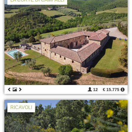
12
€ 15.775
RICAVOLI