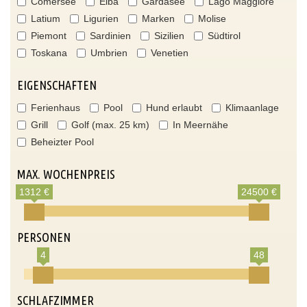
Comersee
Elba
Gardasee
Lago Maggiore
Latium
Ligurien
Marken
Molise
Piemont
Sardinien
Sizilien
Südtirol
Toskana
Umbrien
Venetien
EIGENSCHAFTEN
Ferienhaus
Pool
Hund erlaubt
Klimaanlage
Grill
Golf (max. 25 km)
In Meernähe
Beheizter Pool
MAX. WOCHENPREIS
1312 €
24500 €
PERSONEN
4
48
SCHLAFZIMMER