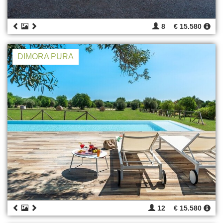
8
€ 15.580
DIMORA PURA
12
€ 15.580