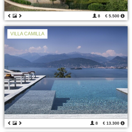
8
€ 5.500
VILLA CAMILLA
8
€ 13.300