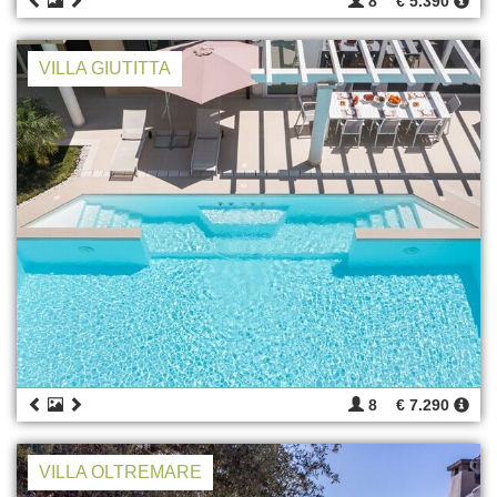
8
€ 5.390
VILLA GIUTITTA
8
€ 7.290
VILLA OLTREMARE