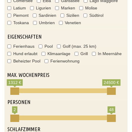
Comersee
Elba
Gardasee
Lago Maggiore
Latium
Ligurien
Marken
Molise
Piemont
Sardinien
Sizilien
Südtirol
Toskana
Umbrien
Venetien
EIGENSCHAFTEN
Ferienhaus
Pool
Golf (max. 25 km)
Hund erlaubt
Klimaanlage
Grill
In Meernähe
Beheizter Pool
Ferienwohnung
MAX. WOCHENPREIS
1312 €
24500 €
PERSONEN
2
48
SCHLAFZIMMER