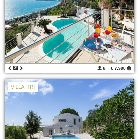
8
€ 7.990
VILLA ITRI