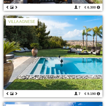
7
€ 6.300
VILLA AGNESE
7
€ 9.190