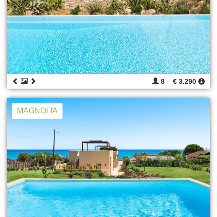
8
€ 3.290
MAGNOLIA