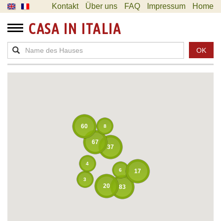
Kontakt
Über uns
FAQ
Impressum
Home
CASA IN ITALIA
OK
60
8
67
37
4
6
17
3
20
83