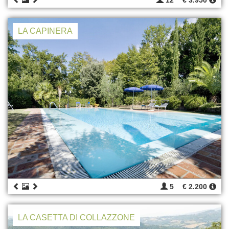
12
€ 3.950
LA CAPINERA
5
€ 2.200
LA CASETTA DI COLLAZZONE