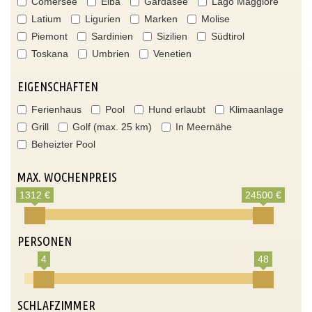
Comersee
Elba
Gardasee
Lago Maggiore
Latium
Ligurien
Marken
Molise
Piemont
Sardinien
Sizilien
Südtirol
Toskana
Umbrien
Venetien
EIGENSCHAFTEN
Ferienhaus
Pool
Hund erlaubt
Klimaanlage
Grill
Golf (max. 25 km)
In Meernähe
Beheizter Pool
MAX. WOCHENPREIS
1312 €
24500 €
PERSONEN
4
48
SCHLAFZIMMER