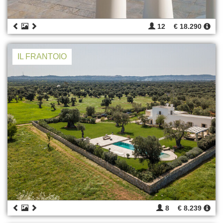
12
€ 18.290
IL FRANTOIO
8
€ 8.239