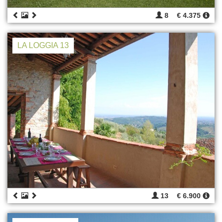
8
€ 4.375
LA LOGGIA 13
13
€ 6.900