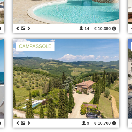
14
€ 10.390
CAMPASSOLE
9
€ 10.700