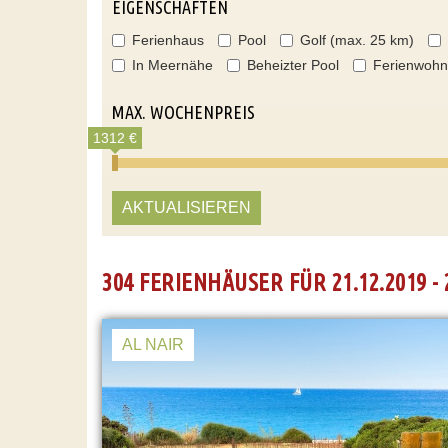
EIGENSCHAFTEN
Ferienhaus
Pool
Golf (max. 25 km)
In Meernähe
Beheizter Pool
Ferienwoh
MAX. WOCHENPREIS
1312 €
AKTUALISIEREN
304 FERIENHÄUSER FÜR 21.12.2019 - 
AL NAIR