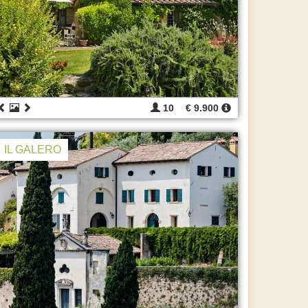
10
€ 9.900
IL GALERO