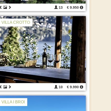
13
€ 9.950
VILLA CROTTO
10
€ 9.990
VILLA I BROI