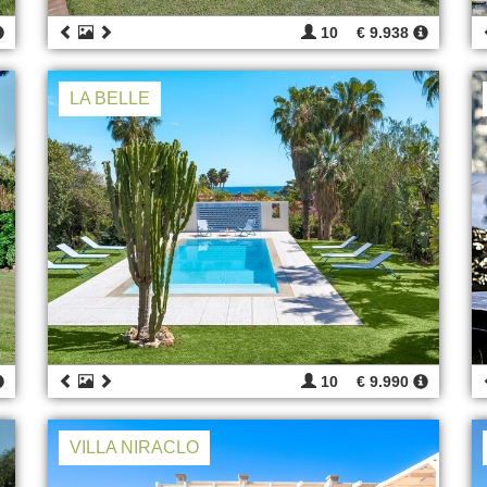
10
€ 9.938
LA BELLE
10
€ 9.990
VILLA NIRACLO