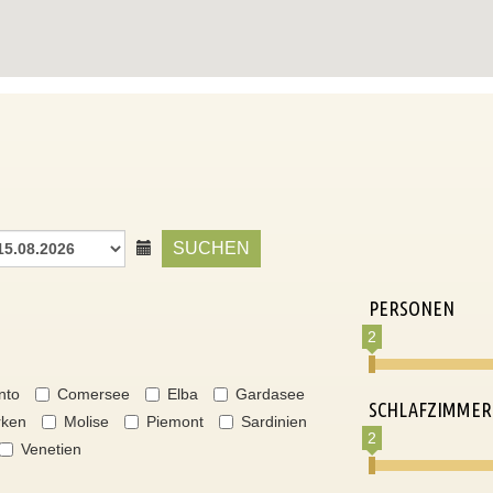
SUCHEN
PERSONEN
2
nto
Comersee
Elba
Gardasee
SCHLAFZIMMER
ken
Molise
Piemont
Sardinien
2
Venetien