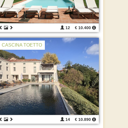
12
€ 10.400
CASCINA TOETTO
14
€ 10.890