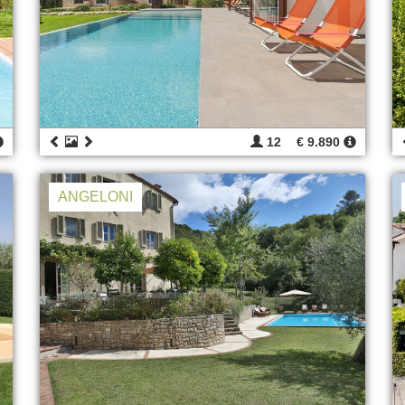
12
€ 9.890
ANGELONI