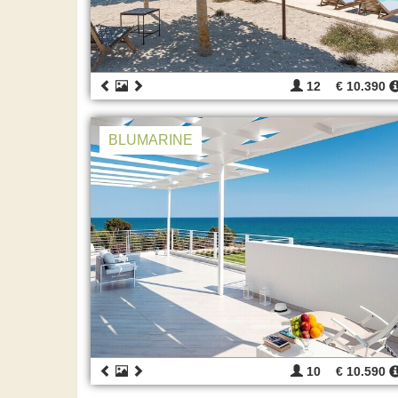
12
€ 10.390
BLUMARINE
10
€ 10.590