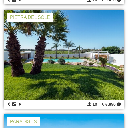
10
€ 9.490
PIETRA DEL SOLE
10
€ 6.690
PARADISUS