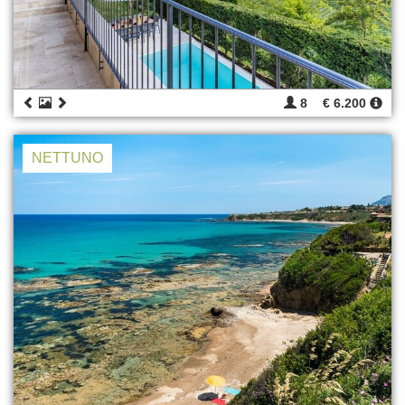
8
€ 6.200
NETTUNO