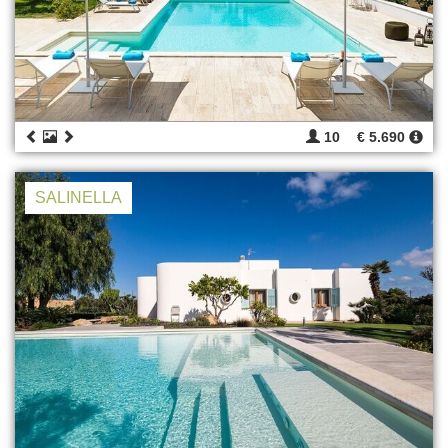
10
€ 5.690
SALINELLA