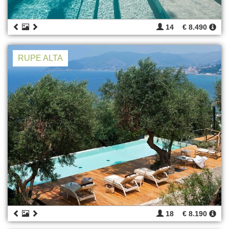
14
€ 8.490
RUPE ALTA
18
€ 8.190