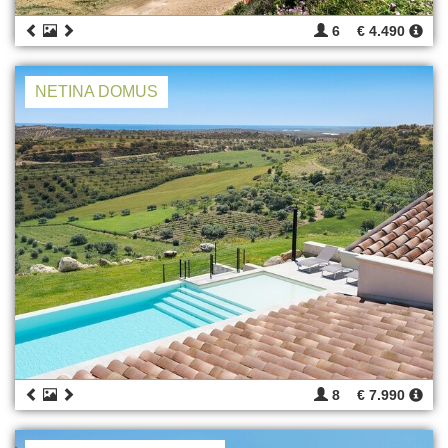
6
€ 4.490
NETINA DOMUS
8
€ 7.990