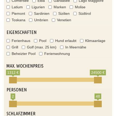
Comersee
Elba
Gardasee
Lago Maggiore
Latium
Ligurien
Marken
Molise
Piemont
Sardinien
Sizilien
Südtirol
Toskana
Umbrien
Venetien
EIGENSCHAFTEN
Ferienhaus
Pool
Hund erlaubt
Klimaanlage
Grill
Golf (max. 25 km)
In Meernähe
Beheizter Pool
Ferienwohnung
MAX. WOCHENPREIS
1312 €
24500 €
PERSONEN
2
48
SCHLAFZIMMER