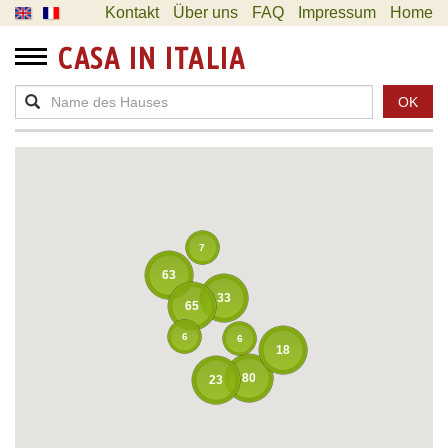
Kontakt
Über uns
FAQ
Impressum
Home
CASA IN ITALIA
OK
7
63
33
65
6
6
18
80
23