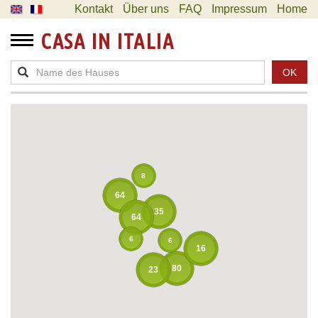
Kontakt
Über uns
FAQ
Impressum
Home
CASA IN ITALIA
OK
8
64
35
64
6
6
16
80
23