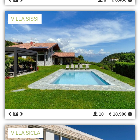
8
€ 8.490
VILLA SISSI
10
€ 18.900
VILLA SICLA