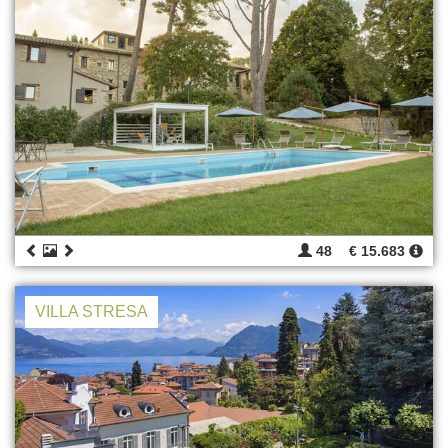
48
€ 15.683
VILLA STRESA