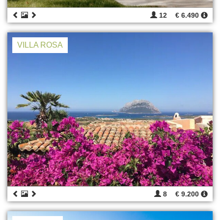
12
€ 6.490
VILLA ROSA
8
€ 9.200