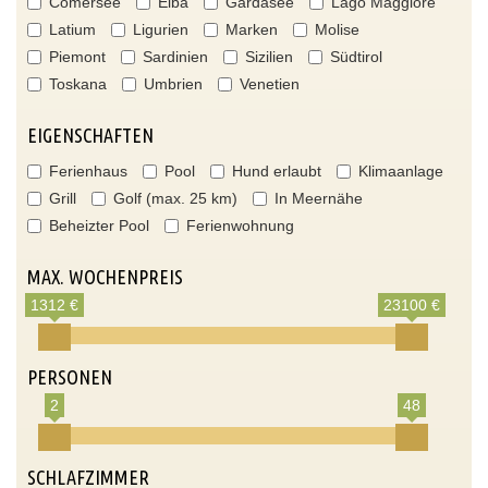
Comersee
Elba
Gardasee
Lago Maggiore
Latium
Ligurien
Marken
Molise
Piemont
Sardinien
Sizilien
Südtirol
Toskana
Umbrien
Venetien
EIGENSCHAFTEN
Ferienhaus
Pool
Hund erlaubt
Klimaanlage
Grill
Golf (max. 25 km)
In Meernähe
Beheizter Pool
Ferienwohnung
MAX. WOCHENPREIS
1312 €
23100 €
PERSONEN
2
48
SCHLAFZIMMER