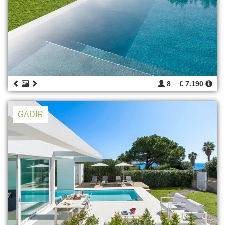
8
€ 7.190
GADIR