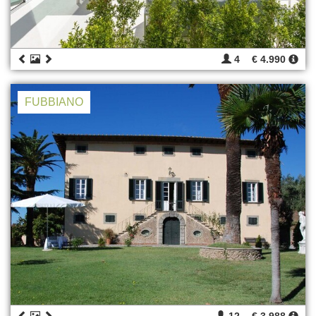
4
€ 4.990
FUBBIANO