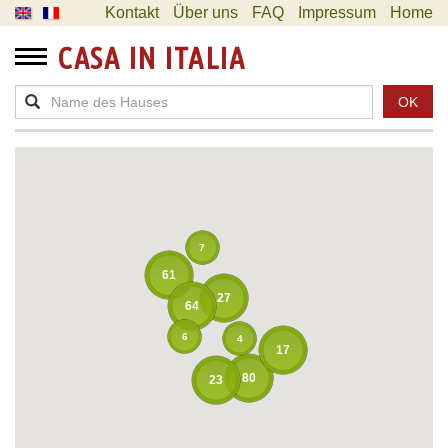
Kontakt
Über uns
FAQ
Impressum
Home
CASA IN ITALIA
OK
7
61
27
64
6
4
17
80
23