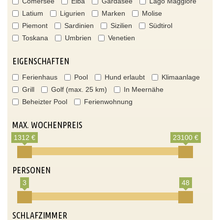
Comersee
Elba
Gardasee
Lago Maggiore
Latium
Ligurien
Marken
Molise
Piemont
Sardinien
Sizilien
Südtirol
Toskana
Umbrien
Venetien
EIGENSCHAFTEN
Ferienhaus
Pool
Hund erlaubt
Klimaanlage
Grill
Golf (max. 25 km)
In Meernähe
Beheizter Pool
Ferienwohnung
MAX. WOCHENPREIS
1312 €
23100 €
PERSONEN
3
48
SCHLAFZIMMER