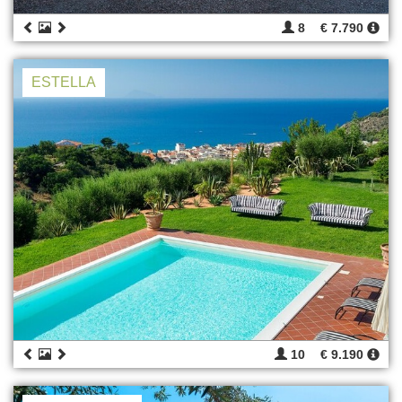
8
€ 7.790
ESTELLA
10
€ 9.190