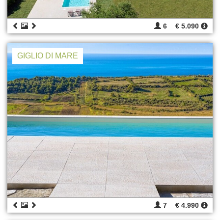
6
€ 5.090
GIGLIO DI MARE
7
€ 4.990