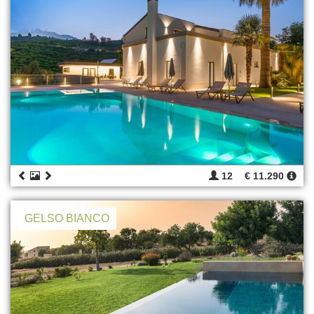
12
€ 11.290
GELSO BIANCO