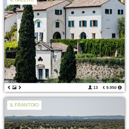
13
€ 9.950
IL FRANTOIO