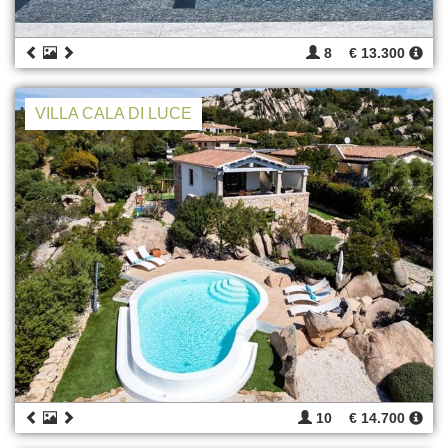
8
€ 13.300
VILLA CALA DI LUCE
10
€ 14.700