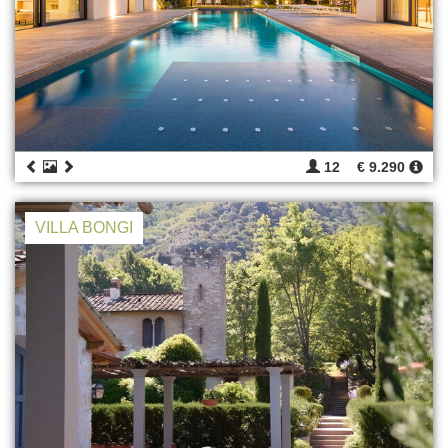
12
€ 9.290
VILLA BONGI