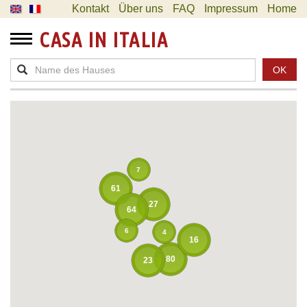
Kontakt
Über uns
FAQ
Impressum
Home
CASA IN ITALIA
OK
7
61
27
64
6
4
16
80
23