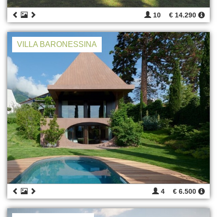
10
€ 14.290
VILLA BARONESSINA
4
€ 6.500