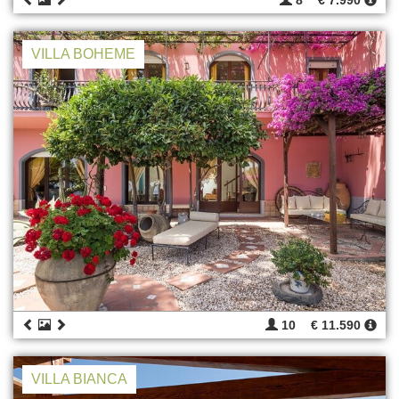
8
€ 7.990
VILLA BOHEME
10
€ 11.590
VILLA BIANCA