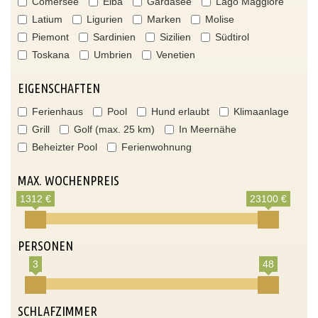
Comersee
Elba
Gardasee
Lago Maggiore
Latium
Ligurien
Marken
Molise
Piemont
Sardinien
Sizilien
Südtirol
Toskana
Umbrien
Venetien
EIGENSCHAFTEN
Ferienhaus
Pool
Hund erlaubt
Klimaanlage
Grill
Golf (max. 25 km)
In Meernähe
Beheizter Pool
Ferienwohnung
MAX. WOCHENPREIS
1312 €
23100 €
PERSONEN
3
48
SCHLAFZIMMER