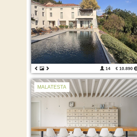
14
€ 10.890
MALATESTA