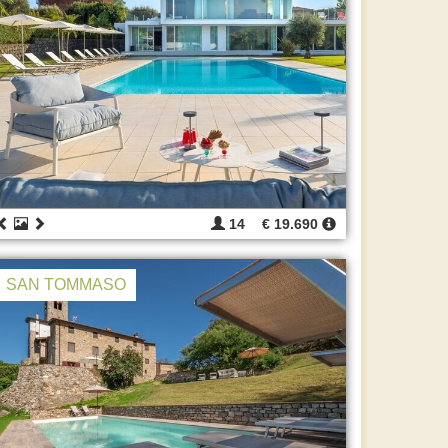
14
€ 19.690
SAN TOMMASO