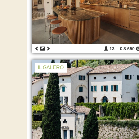
13
€ 8.650
IL GALERO