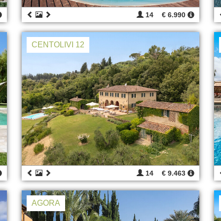
14
€ 6.990
CENTOLIVI 12
14
€ 9.463
AGORA