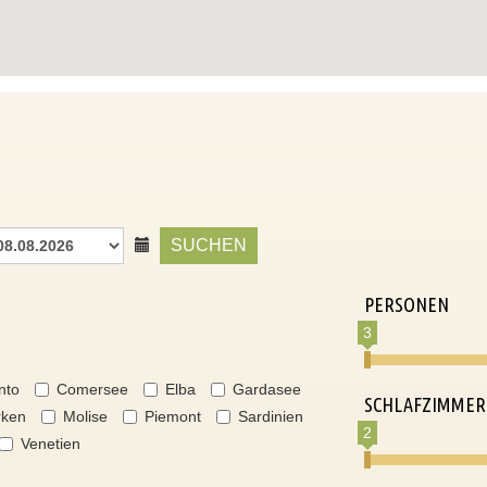
SUCHEN
PERSONEN
3
nto
Comersee
Elba
Gardasee
SCHLAFZIMMER
ken
Molise
Piemont
Sardinien
2
Venetien