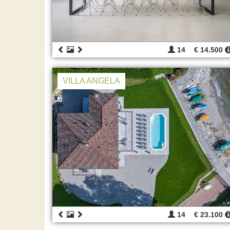
14
€ 14.500
VILLA ANGELA
14
€ 23.100