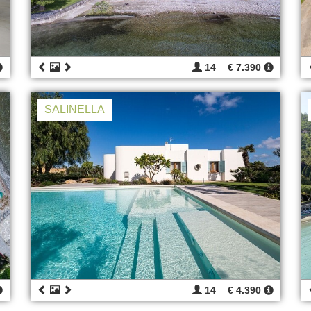
14
€ 7.390
SALINELLA
14
€ 4.390