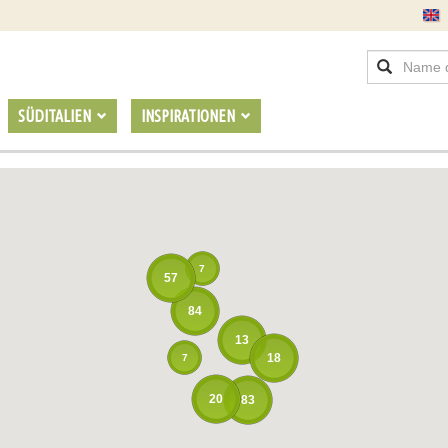
SÜDITALIEN
INSPIRATIONEN
7
57
84
13
18
7
20
83