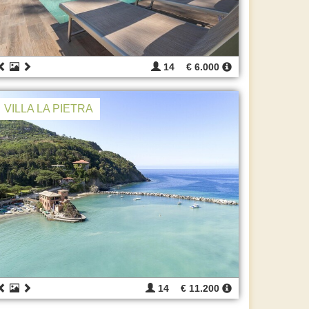
14
€ 6.000
VILLA LA PIETRA
14
€ 11.200