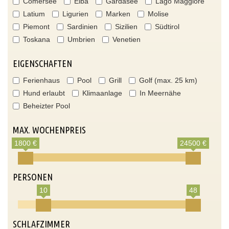
Comersee
Elba
Gardasee
Lago Maggiore
Latium
Ligurien
Marken
Molise
Piemont
Sardinien
Sizilien
Südtirol
Toskana
Umbrien
Venetien
EIGENSCHAFTEN
Ferienhaus
Pool
Grill
Golf (max. 25 km)
Hund erlaubt
Klimaanlage
In Meernähe
Beheizter Pool
MAX. WOCHENPREIS
1800 €
24500 €
PERSONEN
10
48
SCHLAFZIMMER