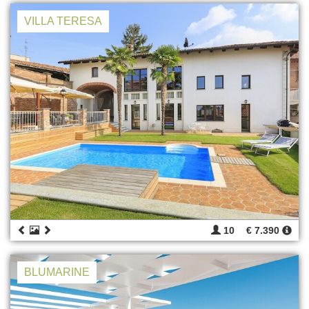
VILLA TERESA
10
€ 7.390
BLUMARINE