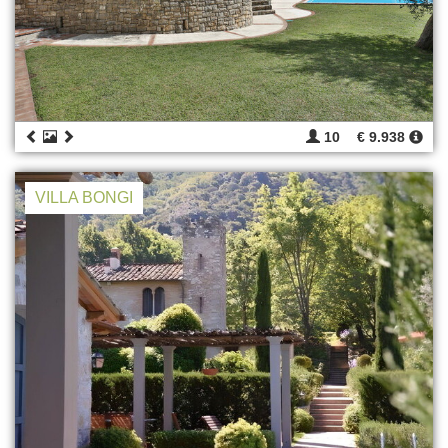
10
€ 9.938
VILLA BONGI