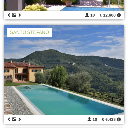
10
€ 12.600
SANTO STEFANO
10
€ 6.438