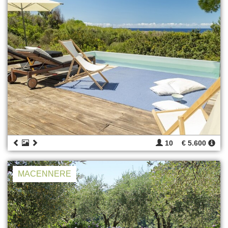
10
€ 5.600
MACENNERE