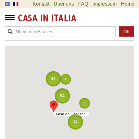
Kontakt
Über uns
FAQ
Impressum
Home
CASA IN ITALIA
OK
38
2
54
9
Casa dei Lentischi
Casa dei Lentischi
34