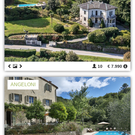
10
€ 7.990
ANGELONI