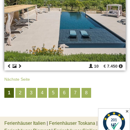
10
€ 7.450
Nächste Seite
1
2
3
4
5
6
7
8
✕
Ferienhäuser Italien
|
Ferienhäuser Toskana
|