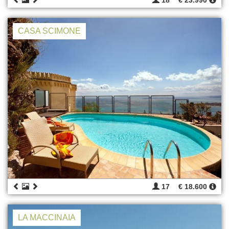
18
€ 23.990
CASA SCIMONE
17
€ 18.600
LA MACCINAIA