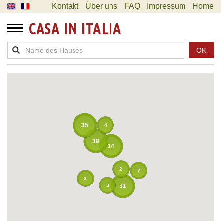
Kontakt
Über uns
FAQ
Impressum
Home
CASA IN ITALIA
OK
35
4
39
14
2
7
3
31
3