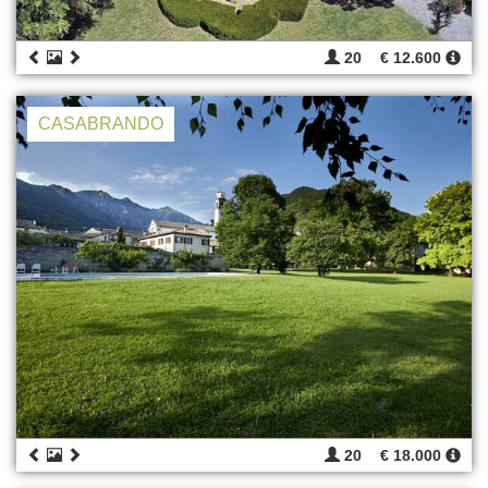
20
€ 12.600
CASABRANDO
20
€ 18.000