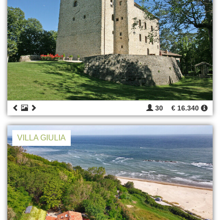
30
€ 16.340
VILLA GIULIA