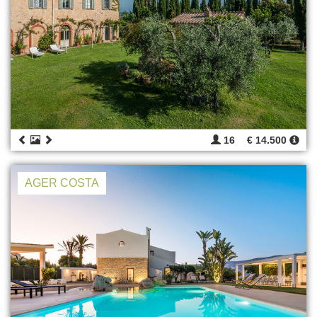
16
€ 14.500
AGER COSTA