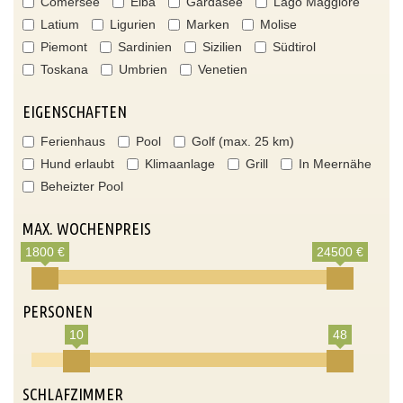
Comersee
Elba
Gardasee
Lago Maggiore
Latium
Ligurien
Marken
Molise
Piemont
Sardinien
Sizilien
Südtirol
Toskana
Umbrien
Venetien
EIGENSCHAFTEN
Ferienhaus
Pool
Golf (max. 25 km)
Hund erlaubt
Klimaanlage
Grill
In Meernähe
Beheizter Pool
MAX. WOCHENPREIS
1800 €
24500 €
PERSONEN
10
48
SCHLAFZIMMER