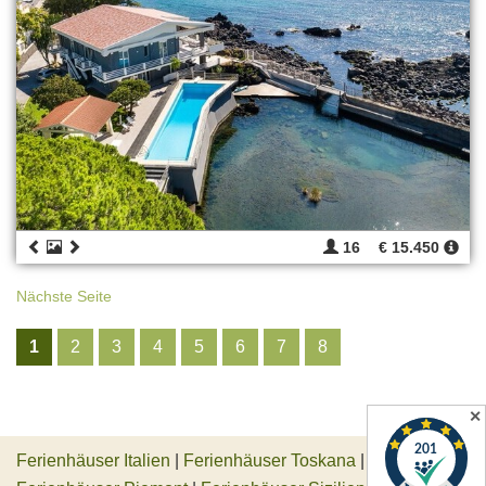
16
€ 15.450
Nächste Seite
1
2
3
4
5
6
7
8
✕
Ferienhäuser Italien
|
Ferienhäuser Toskana
|