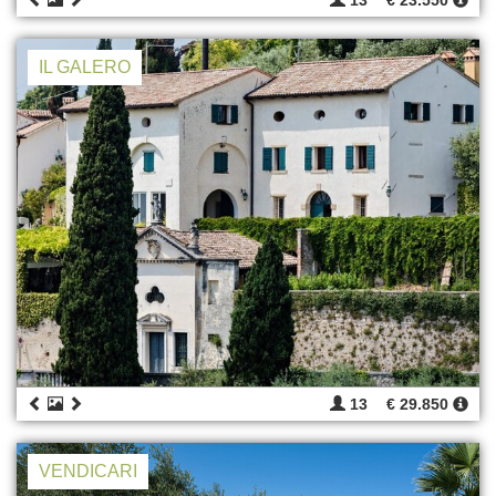
13
€ 23.550
IL GALERO
13
€ 29.850
VENDICARI