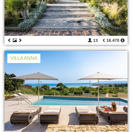
13
€ 16.470
VILLA ANNA