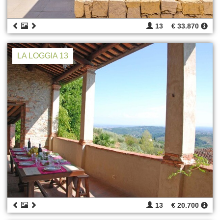
13
€ 33.870
LA LOGGIA 13
13
€ 20.700