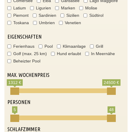
Comersee
Elba
Gardasee
Lago Maggiore
Latium
Ligurien
Marken
Molise
Piemont
Sardinien
Sizilien
Südtirol
Toskana
Umbrien
Venetien
EIGENSCHAFTEN
Ferienhaus
Pool
Klimaanlage
Grill
Golf (max. 25 km)
Hund erlaubt
In Meernähe
Beheizter Pool
MAX. WOCHENPREIS
1312 €
24500 €
PERSONEN
5
48
SCHLAFZIMMER