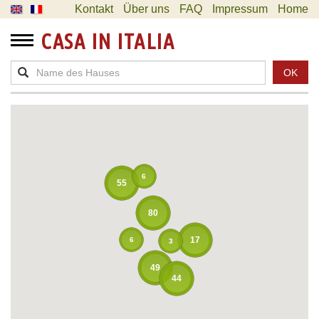
Kontakt
Über uns
FAQ
Impressum
Home
CASA IN ITALIA
OK
6
55
80
17
6
3
49
44