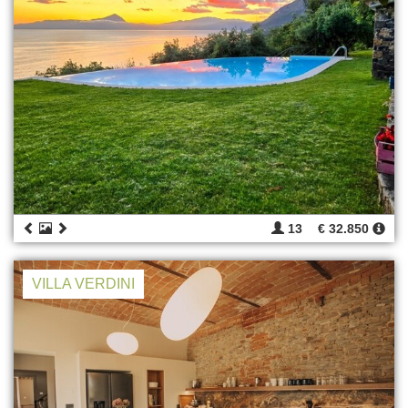
13
€ 32.850
VILLA VERDINI