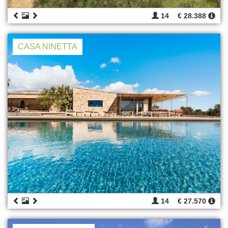
14
€ 28.388
CASA NINETTA
14
€ 27.570