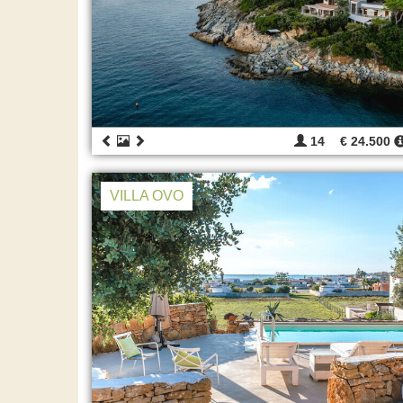
14
€ 24.500
VILLA OVO