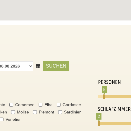
SUCHEN
PERSONEN
5
nto
Comersee
Elba
Gardasee
SCHLAFZIMMER
ken
Molise
Piemont
Sardinien
2
Venetien