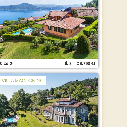
8
€ 6.790
VILLA MAGOGNINO