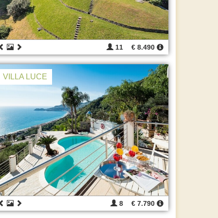
11
€ 8.490
VILLA LUCE
8
€ 7.790