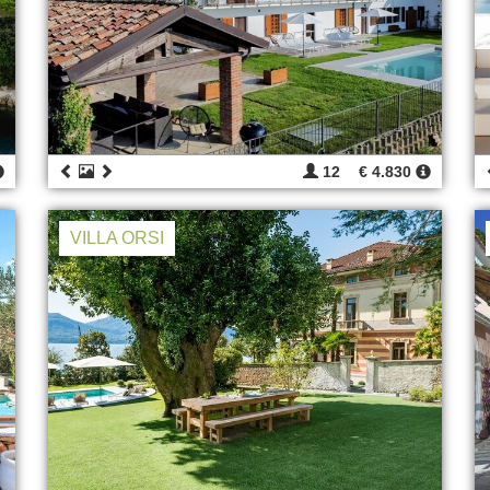
12
€ 4.830
VILLA ORSI