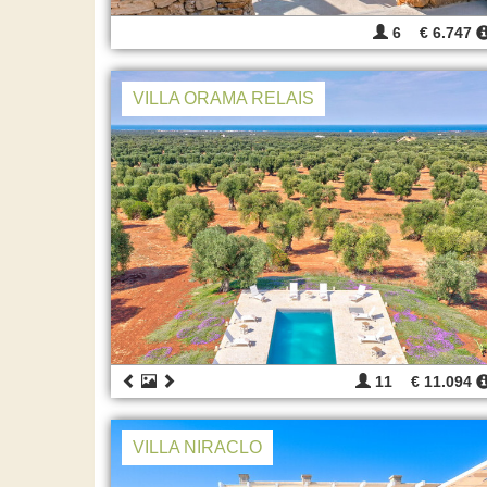
6
€ 6.747
VILLA ORAMA RELAIS
11
€ 11.094
VILLA NIRACLO