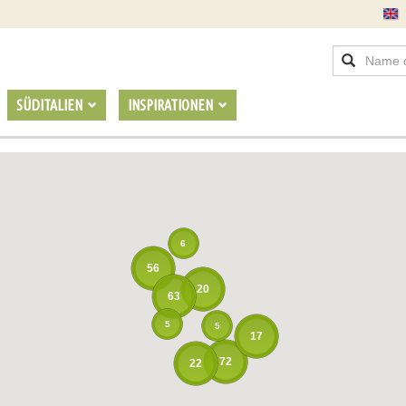
SÜDITALIEN
INSPIRATIONEN
6
56
20
63
5
5
17
72
22