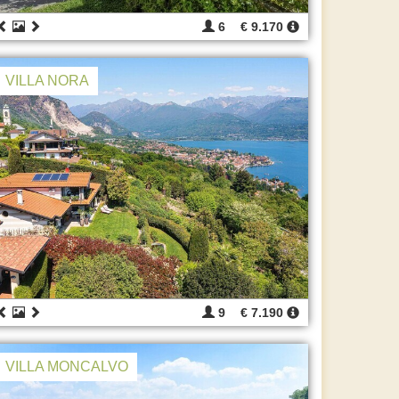
6
€ 9.170
VILLA NORA
9
€ 7.190
VILLA MONCALVO