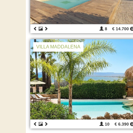
8
€ 14.700
VILLA MADDALENA
10
€ 6.390