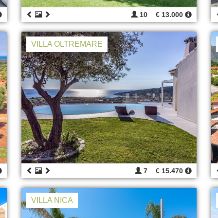
10
€ 13.000
VILLA OLTREMARE
7
€ 15.470
VILLA NICA