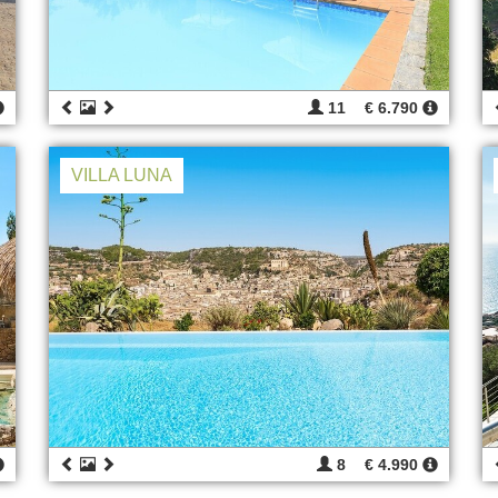
11
€ 6.790
VILLA LUNA
8
€ 4.990