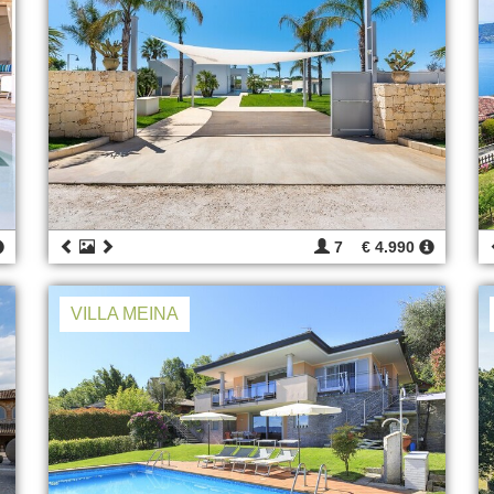
7
€ 4.990
VILLA MEINA