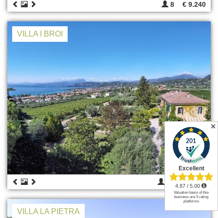
8
€ 9.240
VILLA I BROI
✕
12
€ 8.750
VILLA LA PIETRA