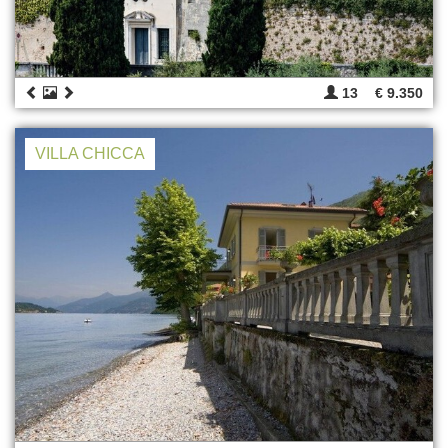
13
€ 9.350
VILLA CHICCA