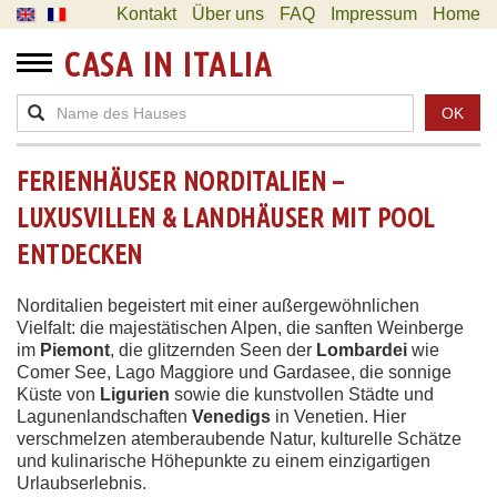
Kontakt
Über uns
FAQ
Impressum
Home
CASA IN ITALIA
OK
FERIENHÄUSER NORDITALIEN –
LUXUSVILLEN & LANDHÄUSER MIT POOL
ENTDECKEN
Norditalien begeistert mit einer außergewöhnlichen
Vielfalt: die majestätischen Alpen, die sanften Weinberge
im
Piemont
, die glitzernden Seen der
Lombardei
wie
Comer See, Lago Maggiore und Gardasee, die sonnige
Küste von
Ligurien
sowie die kunstvollen Städte und
Lagunenlandschaften
Venedigs
in Venetien. Hier
verschmelzen atemberaubende Natur, kulturelle Schätze
und kulinarische Höhepunkte zu einem einzigartigen
Urlaubserlebnis.