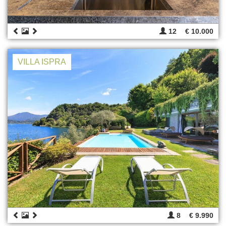
12
€ 10.000
VILLA ISPRA
8
€ 9.990