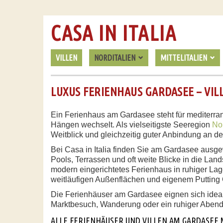
CASA IN ITALIA
VILLEN
NORDITALIEN
MITTELITALIEN
LUXUS FERIENHAUS GARDASEE – VIL
Ein Ferienhaus am Gardasee steht für mediterran
Hängen wechselt. Als vielseitigste Seeregion
Nor
Weitblick und gleichzeitig guter Anbindung an d
Bei Casa in Italia finden Sie am Gardasee ausge
Pools, Terrassen und oft weite Blicke in die Lan
modern eingerichtetes Ferienhaus in ruhiger La
weitläufigen Außenflächen und eigenem Putting
Die Ferienhäuser am Gardasee eignen sich ideal 
Marktbesuch, Wanderung oder ein ruhiger Abend
ALLE FERIENHÄUSER UND VILLEN AM GARDASEE 