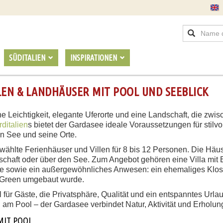
SÜDITALIEN
INSPIRATIONEN
LEN & LANDHÄUSER MIT POOL UND SEEBLICK
e Leichtigkeit, elegante Uferorte und eine Landschaft, die zw
ditalien
s bietet der Gardasee ideale Voraussetzungen für stilvo
en See und seine Orte.
wählte Ferienhäuser und Villen für 8 bis 12 Personen. Die Häu
dschaft oder über den See. Zum Angebot gehören eine Villa mit 
ge sowie ein außergewöhnliches Anwesen: ein ehemaliges Kloste
 Green umgebaut wurde.
für Gäste, die Privatsphäre, Qualität und ein entspanntes Url
 am Pool – der Gardasee verbindet Natur, Aktivität und Erhol
MIT POOL