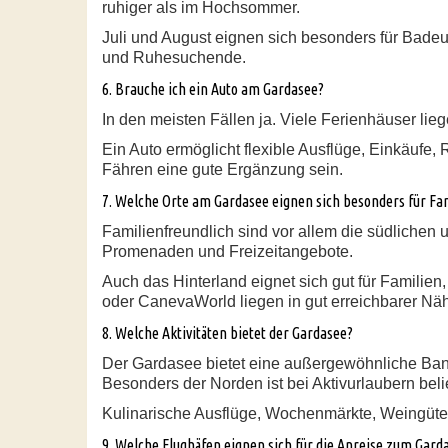
ruhiger als im Hochsommer.
Juli und August eignen sich besonders für Badeurl
und Ruhesuchende.
6. Brauche ich ein Auto am Gardasee?
In den meisten Fällen ja. Viele Ferienhäuser lie
Ein Auto ermöglicht flexible Ausflüge, Einkäuf
Fähren eine gute Ergänzung sein.
7. Welche Orte am Gardasee eignen sich besonders für Fa
Familienfreundlich sind vor allem die südlichen
Promenaden und Freizeitangebote.
Auch das Hinterland eignet sich gut für Familien
oder CanevaWorld liegen in gut erreichbarer Nä
8. Welche Aktivitäten bietet der Gardasee?
Der Gardasee bietet eine außergewöhnliche Band
Besonders der Norden ist bei Aktivurlaubern beli
Kulinarische Ausflüge, Wochenmärkte, Weingüter
9. Welche Flughäfen eignen sich für die Anreise zum Gard