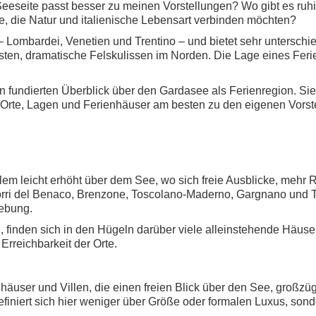
eeseite passt besser zu meinen Vorstellungen? Wo gibt es ruhi
te, die Natur und italienische Lebensart verbinden möchten?
– Lombardei, Venetien und Trentino – und bietet sehr untersch
sten, dramatische Felskulissen im Norden. Die Lage eines Fer
fundierten Überblick über den Gardasee als Ferienregion. Sie
 Orte, Lagen und Ferienhäuser am besten zu den eigenen Vorst
em leicht erhöht über dem See, wo sich freie Ausblicke, mehr
orri del Benaco, Brenzone, Toscolano-Maderno, Gargnano und T
gebung.
d, finden sich in den Hügeln darüber viele alleinstehende Häuse
Erreichbarkeit der Orte.
äuser und Villen, die einen freien Blick über den See, großz
definiert sich hier weniger über Größe oder formalen Luxus, so