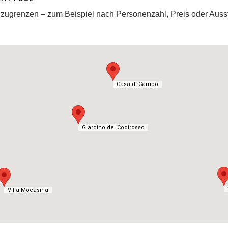
einzugrenzen – zum Beispiel nach Personenzahl, Preis oder Auss
Casa di Campo
Casa di Campo
Giardino del Codirosso
Giardino del Codirosso
Villa Mocasina
Villa Mocasina