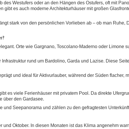
b des Westufers oder an den Hängen des Ostufers, oft mit Panor
en gibt es auch moderne Architekturhäuser mit großen Glasfron
hängt stark von den persönlichen Vorlieben ab – ob man Ruhe, 
er?
elegant. Orte wie Gargnano, Toscolano-Maderno oder Limone sul 
r Infrastruktur rund um Bardolino, Garda und Lazise. Diese Seite
rägt und ideal für Aktivurlauber, während der Süden flacher, me
bt es viele Ferienhäuser mit privatem Pool. Da direkte Ufergru
ke über den Gardasee.
 und Seepanorama und zählen zu den gefragtesten Unterkünft
r und Oktober. In diesen Monaten ist das Klima angenehm warm,