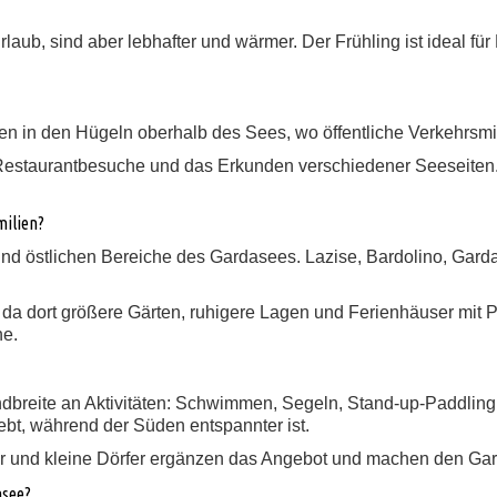
aub, sind aber lebhafter und wärmer. Der Frühling ist ideal für
gen in den Hügeln oberhalb des Sees, wo öffentliche Verkehrsmit
e, Restaurantbesuche und das Erkunden verschiedener Seeseiten
milien?
 und östlichen Bereiche des Gardasees. Lazise, Bardolino, Garda
, da dort größere Gärten, ruhigere Lagen und Ferienhäuser mit P
he.
breite an Aktivitäten: Schwimmen, Segeln, Stand-up-Paddling,
ebt, während der Süden entspannter ist.
 und kleine Dörfer ergänzen das Angebot und machen den Garda
asee?