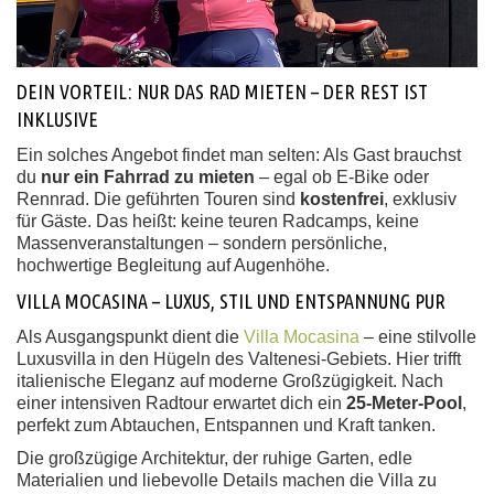
DEIN VORTEIL: NUR DAS RAD MIETEN – DER REST IST
INKLUSIVE
Ein solches Angebot findet man selten: Als Gast brauchst
du
nur ein Fahrrad zu mieten
– egal ob E-Bike oder
Rennrad. Die geführten Touren sind
kostenfrei
, exklusiv
für Gäste. Das heißt: keine teuren Radcamps, keine
Massenveranstaltungen – sondern persönliche,
hochwertige Begleitung auf Augenhöhe.
VILLA MOCASINA – LUXUS, STIL UND ENTSPANNUNG PUR
Als Ausgangspunkt dient die
Villa Mocasina
– eine stilvolle
Luxusvilla in den Hügeln des Valtenesi-Gebiets. Hier trifft
italienische Eleganz auf moderne Großzügigkeit. Nach
einer intensiven Radtour erwartet dich ein
25-Meter-Pool
,
perfekt zum Abtauchen, Entspannen und Kraft tanken.
Die großzügige Architektur, der ruhige Garten, edle
Materialien und liebevolle Details machen die Villa zu