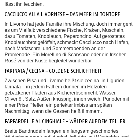
lässt ihn leuchten.
CACCIUCCO ALLA LIVORNESE – DAS MEER IM TONTOPF
In Livorno hat jede Familie ihre Mischung, doch immer geht
es um Vielfalt: verschiedene Fische, Kraken, Muscheln,
dazu Tomaten, Knoblauch, Peperoncino. Auf geröstetes
Knoblauchbrot gelöffelt, schmeckt Cacciucco nach Hafen,
nach Marktschrei und Sommerabenden an der
Promenade. Ein Morellino di Scansano oder ein frischer
Rosé von der Küste begleitet wunderbar.
FARINATA / CECINA – GOLDENE SCHLICHTHEIT
Zwischen Pisa und Livorno heißt sie cecina, in Ligurien
farinata – in jedem Fall ein dünner, im Holzofen
gebackener Fladen aus Kichererbsenmehl, Wasser,
Olivenöl, Salz. Außen knusprig, innen weich. Pur oder mit
einer Prise Pfeffer; ein perfekter Imbiss am späten
Nachmittag, wenn die Gassen heiß flimmern.
PAPPARDELLE AL CINGHIALE – WÄLDER AUF DEM TELLER
Breite Bandnudeln fangen ein langsam geschmortes