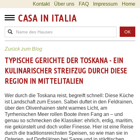
Kontakt
Über uns
FAQ
Impressum
Home
CASA IN ITALIA
OK
Zurück zum Blog
TYPISCHE GERICHTE DER TOSKANA - EIN
KULINARISCHER STREIFZUG DURCH DIESE
REGION IN MITTELITALIEN
Wer durch die Toskana reist, begreift schnell: Diese Küche
ist Landschaft zum Essen. Salbei duftet in den Feldrainen,
über den Olivenhainen steht warmes Licht, am
Tyrrhenischen Meer rollen Boote ihren Fang an – und
genau so schmecken die Klassiker: ehrlich, erdig, maritim,
nie gekünstelt und doch voller Finesse. Hier ist eine Reise
durch die traditionsreichsten Speisen, so wie man sie in
Osterien, auf Dorfplätzen bei Sagre und in städtischen