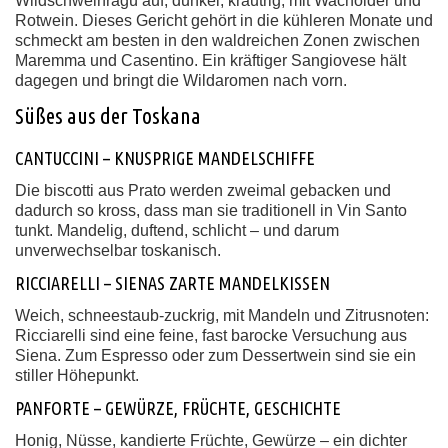
Wildschweinragù auf, dunkel, kräutrig, mit Wacholder und
Rotwein. Dieses Gericht gehört in die kühleren Monate und
schmeckt am besten in den waldreichen Zonen zwischen
Maremma und Casentino. Ein kräftiger Sangiovese hält
dagegen und bringt die Wildaromen nach vorn.
Süßes aus der Toskana
CANTUCCINI – KNUSPRIGE MANDELSCHIFFE
Die biscotti aus Prato werden zweimal gebacken und
dadurch so kross, dass man sie traditionell in Vin Santo
tunkt. Mandelig, duftend, schlicht – und darum
unverwechselbar toskanisch.
RICCIARELLI – SIENAS ZARTE MANDELKISSEN
Weich, schneestaub-zuckrig, mit Mandeln und Zitrusnoten:
Ricciarelli sind eine feine, fast barocke Versuchung aus
Siena. Zum Espresso oder zum Dessertwein sind sie ein
stiller Höhepunkt.
PANFORTE – GEWÜRZE, FRÜCHTE, GESCHICHTE
Honig, Nüsse, kandierte Früchte, Gewürze – ein dichter