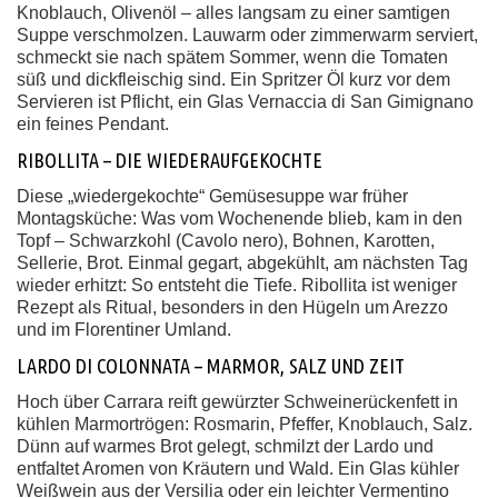
Knoblauch, Olivenöl – alles langsam zu einer samtigen
Suppe verschmolzen. Lauwarm oder zimmerwarm serviert,
schmeckt sie nach spätem Sommer, wenn die Tomaten
süß und dickfleischig sind. Ein Spritzer Öl kurz vor dem
Servieren ist Pflicht, ein Glas Vernaccia di San Gimignano
ein feines Pendant.
RIBOLLITA – DIE WIEDERAUFGEKOCHTE
Diese „wiedergekochte“ Gemüsesuppe war früher
Montagsküche: Was vom Wochenende blieb, kam in den
Topf – Schwarzkohl (Cavolo nero), Bohnen, Karotten,
Sellerie, Brot. Einmal gegart, abgekühlt, am nächsten Tag
wieder erhitzt: So entsteht die Tiefe. Ribollita ist weniger
Rezept als Ritual, besonders in den Hügeln um Arezzo
und im Florentiner Umland.
LARDO DI COLONNATA – MARMOR, SALZ UND ZEIT
Hoch über Carrara reift gewürzter Schweinerückenfett in
kühlen Marmortrögen: Rosmarin, Pfeffer, Knoblauch, Salz.
Dünn auf warmes Brot gelegt, schmilzt der Lardo und
entfaltet Aromen von Kräutern und Wald. Ein Glas kühler
Weißwein aus der Versilia oder ein leichter Vermentino