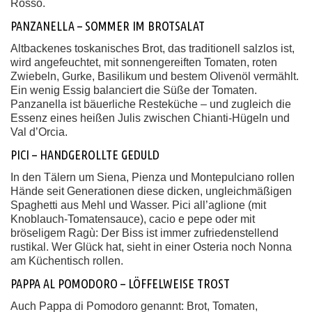
Rosso.
PANZANELLA – SOMMER IM BROTSALAT
Altbackenes toskanisches Brot, das traditionell salzlos ist,
wird angefeuchtet, mit sonnengereiften Tomaten, roten
Zwiebeln, Gurke, Basilikum und bestem Olivenöl vermählt.
Ein wenig Essig balanciert die Süße der Tomaten.
Panzanella ist bäuerliche Resteküche – und zugleich die
Essenz eines heißen Julis zwischen Chianti-Hügeln und
Val d’Orcia.
PICI – HANDGEROLLTE GEDULD
In den Tälern um Siena, Pienza und Montepulciano rollen
Hände seit Generationen diese dicken, ungleichmäßigen
Spaghetti aus Mehl und Wasser. Pici all’aglione (mit
Knoblauch-Tomatensauce), cacio e pepe oder mit
bröseligem Ragù: Der Biss ist immer zufriedenstellend
rustikal. Wer Glück hat, sieht in einer Osteria noch Nonna
am Küchentisch rollen.
PAPPA AL POMODORO – LÖFFELWEISE TROST
Auch Pappa di Pomodoro genannt: Brot, Tomaten,