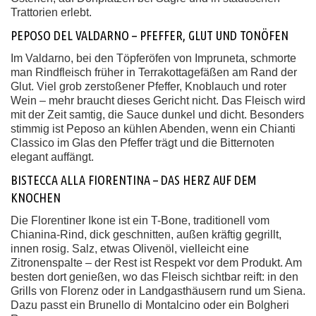
Trattorien erlebt.
PEPOSO DEL VALDARNO – PFEFFER, GLUT UND TONÖFEN
Im Valdarno, bei den Töpferöfen von Impruneta, schmorte
man Rindfleisch früher in Terrakottagefäßen am Rand der
Glut. Viel grob zerstoßener Pfeffer, Knoblauch und roter
Wein – mehr braucht dieses Gericht nicht. Das Fleisch wird
mit der Zeit samtig, die Sauce dunkel und dicht. Besonders
stimmig ist Peposo an kühlen Abenden, wenn ein Chianti
Classico im Glas den Pfeffer trägt und die Bitternoten
elegant auffängt.
BISTECCA ALLA FIORENTINA – DAS HERZ AUF DEM
KNOCHEN
Die Florentiner Ikone ist ein T-Bone, traditionell vom
Chianina-Rind, dick geschnitten, außen kräftig gegrillt,
innen rosig. Salz, etwas Olivenöl, vielleicht eine
Zitronenspalte – der Rest ist Respekt vor dem Produkt. Am
besten dort genießen, wo das Fleisch sichtbar reift: in den
Grills von Florenz oder in Landgasthäusern rund um Siena.
Dazu passt ein Brunello di Montalcino oder ein Bolgheri