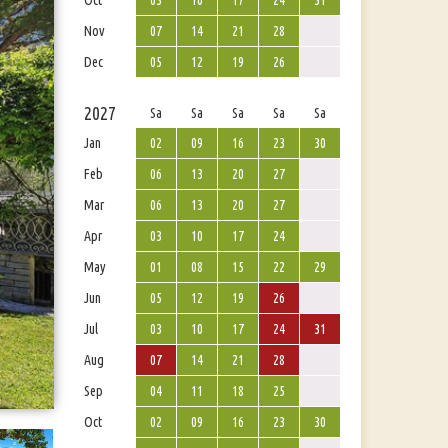
Oct
03
10
17
24
31
Nov
07
14
21
28
Dec
05
12
19
26
2027
Sa
Sa
Sa
Sa
Sa
Jan
02
09
16
23
30
Feb
06
13
20
27
Mar
06
13
20
27
Apr
03
10
17
24
May
01
08
15
22
29
Jun
05
12
19
26
Jul
03
10
17
24
31
Aug
07
14
21
28
Sep
04
11
18
25
Oct
02
09
16
23
30