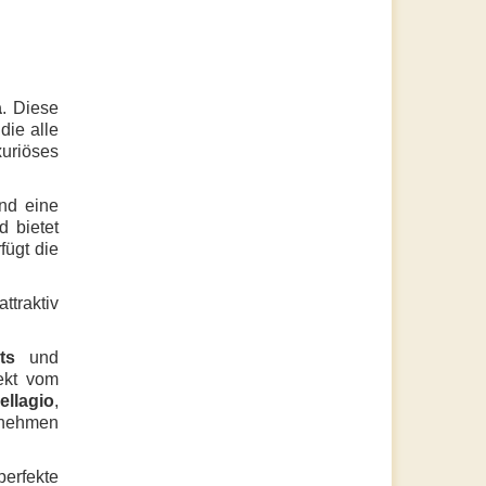
a
. Diese
 die alle
xuriöses
nd eine
 bietet
ügt die
ttraktiv
ts
und
ekt vom
ellagio
,
s nehmen
perfekte