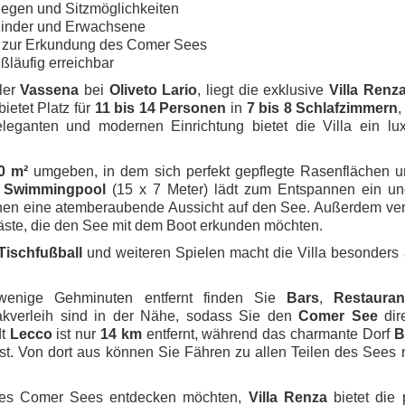
iegen und Sitzmöglichkeiten
 Kinder und Erwachsene
al zur Erkundung des Comer Sees
ßläufig erreichbar
ler
Vassena
bei
Oliveto Lario
, liegt die exklusive
Villa Renz
ietet Platz für
11 bis 14 Personen
in
7 bis 8 Schlafzimmern
,
eleganten und modernen Einrichtung bietet die Villa ein lu
0 m²
umgeben, in dem sich perfekt gepflegte Rasenflächen u
e
Swimmingpool
(15 x 7 Meter) lädt zum Entspannen ein und
hen eine atemberaubende Aussicht auf den See. Außerdem verf
 Gäste, die den See mit dem Boot erkunden möchten.
Tischfußball
und weiteren Spielen macht die Villa besonders a
 wenige Gehminuten entfernt finden Sie
Bars
,
Restauran
akverleih sind in der Nähe, sodass Sie den
Comer See
dir
dt
Lecco
ist nur
14 km
entfernt, während das charmante Dorf
B
ist. Von dort aus können Sie Fähren zu allen Teilen des See
 des Comer Sees entdecken möchten,
Villa Renza
bietet die 