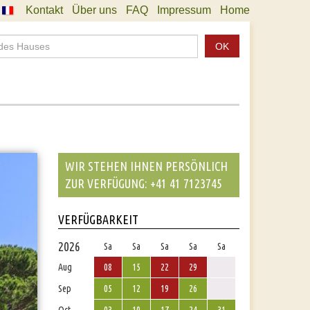
Kontakt
Über uns
FAQ
Impressum
Home
OK
WIR STEHEN IHNEN PERSÖNLICH
ZUR VERFÜGUNG: +41 41 7123745
VERFÜGBARKEIT
2026
Sa
Sa
Sa
Sa
Sa
Aug
08
15
22
29
Sep
05
12
19
26