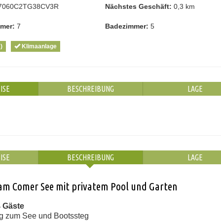
7060C2TG38CV3R
Nächstes Geschäft:
0,3 km
mmer:
7
Badezimmer:
5
)
Klimaanlage
ISE
BESCHREIBUNG
LAGE
ISE
BESCHREIBUNG
LAGE
a am Comer See mit privatem Pool und Garten
4 Gäste
ang zum See und Bootssteg