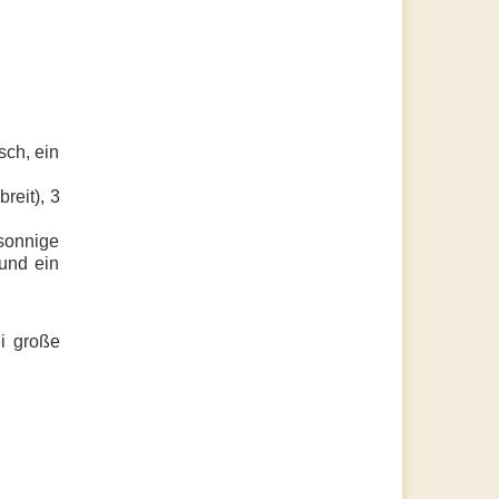
sch, ein
reit), 3
onnige
 und ein
ei große