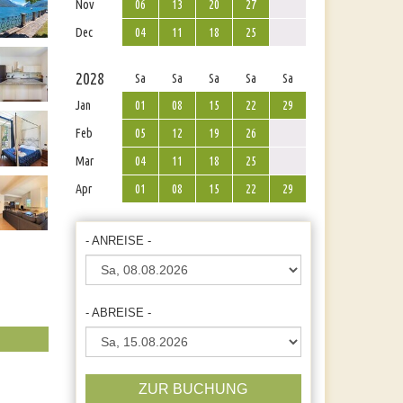
Nov
06
13
20
27
Dec
04
11
18
25
2028
Sa
Sa
Sa
Sa
Sa
Jan
01
08
15
22
29
Feb
05
12
19
26
Mar
04
11
18
25
Apr
01
08
15
22
29
- ANREISE -
- ABREISE -
ZUR BUCHUNG