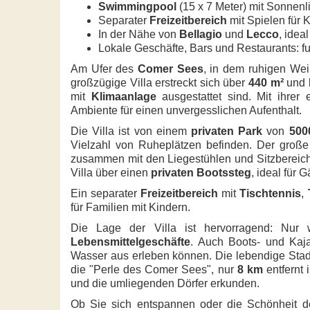
Swimmingpool
(15 x 7 Meter) mit Sonnenl
Separater
Freizeitbereich
mit Spielen für
In der Nähe von
Bellagio
und
Lecco
, ide
Lokale Geschäfte, Bars und Restaurants: fu
Am Ufer des
Comer Sees
, in dem ruhigen Wei
großzügige Villa erstreckt sich über
440 m²
und b
mit
Klimaanlage
ausgestattet sind. Mit ihrer 
Ambiente für einen unvergesslichen Aufenthalt.
Die Villa ist von einem
privaten Park
von
500
Vielzahl von Ruheplätzen befinden. Der groß
zusammen mit den Liegestühlen und Sitzbereic
Villa über einen
privaten Bootssteg
, ideal für
Ein separater
Freizeitbereich
mit
Tischtennis
,
für Familien mit Kindern.
Die Lage der Villa ist hervorragend: Nur
Lebensmittelgeschäfte
. Auch Boots- und Kaj
Wasser aus erleben können. Die lebendige Sta
die "Perle des Comer Sees", nur
8 km
entfernt 
und die umliegenden Dörfer erkunden.
Ob Sie sich entspannen oder die Schönheit