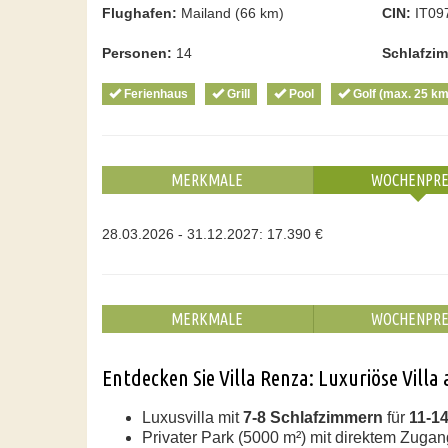
Flughafen:
Mailand (66 km)
CIN:
IT09
Personen:
14
Schlafzi
Ferienhaus
Grill
Pool
Golf (max. 25 km
MERKMALE
WOCHENPRE
28.03.2026 - 31.12.2027: 17.390 €
MERKMALE
WOCHENPRE
Entdecken Sie Villa Renza: Luxuriöse Vill
Luxusvilla mit
7-8 Schlafzimmern
für
11-1
Privater Park (5000 m²) mit direktem Zug