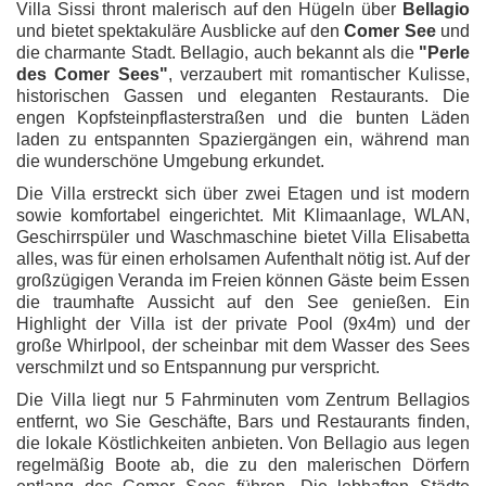
Villa Sissi thront malerisch auf den Hügeln über
Bellagio
und bietet spektakuläre Ausblicke auf den
Comer See
und
die charmante Stadt. Bellagio, auch bekannt als die
"Perle
des Comer Sees"
, verzaubert mit romantischer Kulisse,
historischen Gassen und eleganten Restaurants. Die
engen Kopfsteinpflasterstraßen und die bunten Läden
laden zu entspannten Spaziergängen ein, während man
die wunderschöne Umgebung erkundet.
Die Villa erstreckt sich über zwei Etagen und ist modern
sowie komfortabel eingerichtet. Mit Klimaanlage, WLAN,
Geschirrspüler und Waschmaschine bietet Villa Elisabetta
alles, was für einen erholsamen Aufenthalt nötig ist. Auf der
großzügigen Veranda im Freien können Gäste beim Essen
die traumhafte Aussicht auf den See genießen. Ein
Highlight der Villa ist der private Pool (9x4m) und der
große Whirlpool, der scheinbar mit dem Wasser des Sees
verschmilzt und so Entspannung pur verspricht.
Die Villa liegt nur 5 Fahrminuten vom Zentrum Bellagios
entfernt, wo Sie Geschäfte, Bars und Restaurants finden,
die lokale Köstlichkeiten anbieten. Von Bellagio aus legen
regelmäßig Boote ab, die zu den malerischen Dörfern