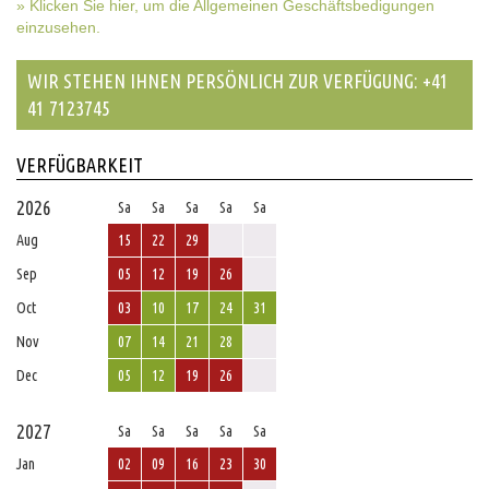
» Klicken Sie hier, um die Allgemeinen Geschäftsbedigungen
einzusehen.
WIR STEHEN IHNEN PERSÖNLICH ZUR VERFÜGUNG: +41
41 7123745
VERFÜGBARKEIT
2026
Sa
Sa
Sa
Sa
Sa
Aug
15
22
29
Sep
05
12
19
26
Oct
03
10
17
24
31
Nov
07
14
21
28
Dec
05
12
19
26
2027
Sa
Sa
Sa
Sa
Sa
Jan
02
09
16
23
30