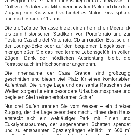
zu Beginn des 19. Jahrhunderts, liegt direkt am Wasser im
Golf von Portoferraio. Mit einem privaten Park und direktem
Zugang zum
Kiesstrand
verbindet es Natur, Privatsphäre
und mediterranen Charme.
Die
großzügige Terrasse
bietet einen herrlichen Meerblick
bis zum historischen Stadtkern von Portoferraio und zur
Festung
Castello del Volterraio
. Ob am großen Esstisch, in
der Lounge-Ecke oder auf den bequemen Liegekissen –
hier genießen Sie das mediterrane Lebensgefühl in vollen
Zügen. Dank der nördlichen Ausrichtung bleibt die
Terrasse auch im Hochsommer angenehm.
Die
Innenräume der Casa Grande
sind großzügig
geschnitten und bieten viel Platz für einen komfortablen
Aufenthalt. Die ruhige Lage und das sanfte Rauschen der
Wellen sorgen für eine besondere Urlaubsatmosphäre und
begleiten Sie in einen erholsamen Schlaf.
Nur
drei Stufen trennen Sie vom Wasser
– ein direkter
Zugang, der die Lage besonders macht. Hinter dem Haus
erstreckt sich ein weitläufiger
Park mit Pinien und
Eukalyptusbäumen
, der angenehmen Schatten spendet
und zu entspannten Spaziergängen einlädt. Im
600 m²