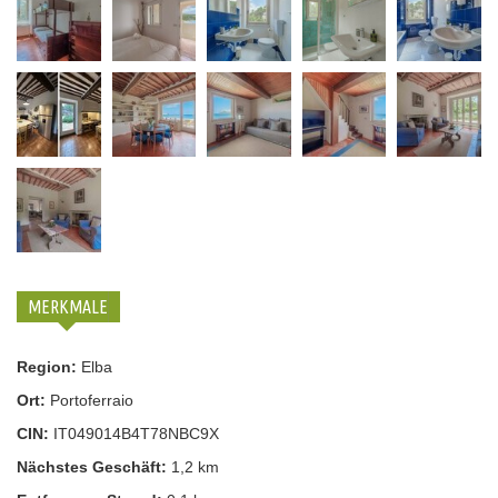
MERKMALE
Region:
Elba
Ort:
Portoferraio
CIN:
IT049014B4T78NBC9X
Nächstes Geschäft:
1,2 km