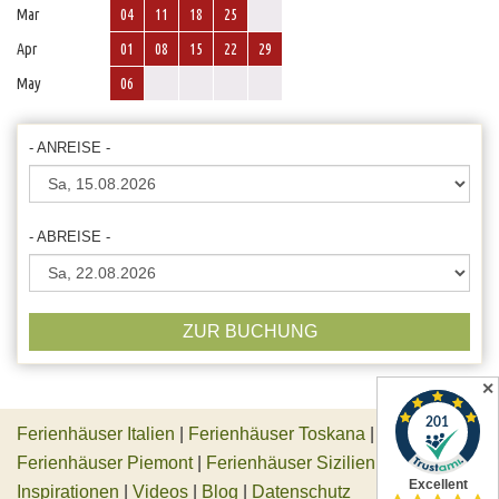
Mar
04
11
18
25
Apr
01
08
15
22
29
May
06
- ANREISE -
- ABREISE -
ZUR BUCHUNG
✕
Ferienhäuser Italien
|
Ferienhäuser Toskana
|
Ferienhäuser Piemont
|
Ferienhäuser Sizilien
|
Inspirationen
|
Videos
|
Blog
|
Datenschutz