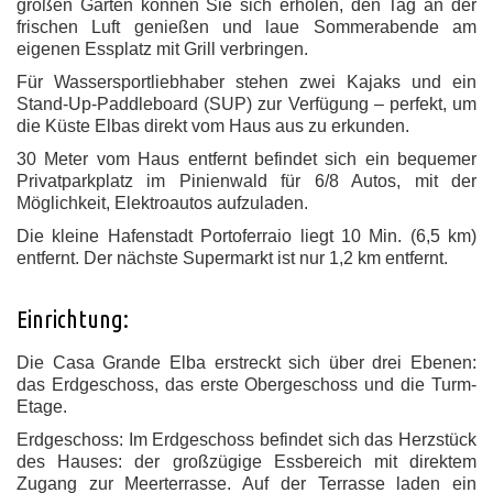
großen Garten
können Sie sich erholen, den Tag an der
frischen Luft genießen und laue Sommerabende am
eigenen
Essplatz mit Grill
verbringen.
Für Wassersportliebhaber stehen
zwei Kajaks und ein
Stand-Up-Paddleboard (SUP)
zur Verfügung – perfekt, um
die Küste Elbas direkt vom Haus aus zu erkunden.
30 Meter vom Haus entfernt befindet sich ein bequemer
Privatparkplatz im Pinienwald für 6/8 Autos, mit der
Möglichkeit, Elektroautos aufzuladen.
Die kleine Hafenstadt Portoferraio liegt 10 Min. (6,5 km)
entfernt. Der nächste Supermarkt ist nur 1,2 km entfernt.
Einrichtung:
Die
Casa Grande Elba
erstreckt sich über drei Ebenen:
das
Erdgeschoss, das erste Obergeschoss und die Turm-
Etage
.
Erdgeschoss:
Im
Erdgeschoss
befindet sich das Herzstück
des Hauses: der
großzügige Essbereich
mit direktem
Zugang zur
Meerterrasse
. Auf der Terrasse laden ein