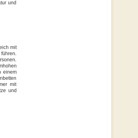
atur und
eich mit
 führen.
ersonen.
umhohen
in einem
enbetten
mer mit
tze und