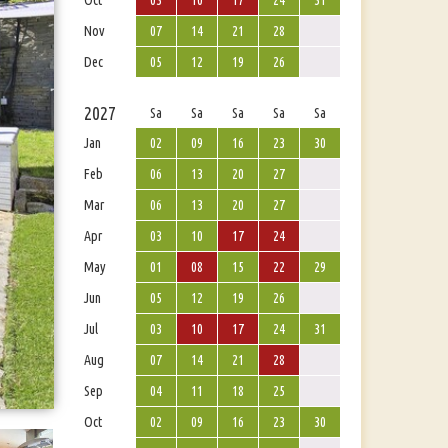
Oct
03
10
17
24
31
Nov
07
14
21
28
Dec
05
12
19
26
2027
Sa
Sa
Sa
Sa
Sa
Jan
02
09
16
23
30
Feb
06
13
20
27
Mar
06
13
20
27
Apr
03
10
17
24
May
01
08
15
22
29
Jun
05
12
19
26
Jul
03
10
17
24
31
Aug
07
14
21
28
Sep
04
11
18
25
Oct
02
09
16
23
30