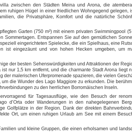
nvilla zwischen den Städten Meina und Arona, die atember
nem ruhigen Hügel in einer friedlichen Wohngegend gelegen, i
milien, die Privatsphäre, Komfort und die natürliche Schön
pflegten Garten (750 m²) mit einem privaten Swimmingpool (5
men Sommertagen. Entspannen Sie auf den gemütlichen Sonne
r speziell eingerichteten Spielecke, die ein Spielhaus, eine Rut
en ist eingezäunt und von hohen Hecken umgeben, um m
einige der besten Sehenswürdigkeiten und Attraktionen der Reg
st nur 1,5 km entfernt, und die charmante Stadt Arona liegt 
lang der malerischen Uferpromenade spazieren, die vielen Gesch
 um die Wunder des Lago Maggiore zu erkunden. Die berühmt
Fährverbindungen zu den herrlichen Borromäischen Inseln.
ervorragend für Tagesausflüge, wie den Besuch der renom
ago d’Orta oder Wanderungen in den nahegelegenen Berg
ige Golfplätze in der Region. Dank der direkten Bahnverbin
rfekte Ort, um einen ruhigen Urlaub am See mit einem Besuc
r Familien und kleine Gruppen, die einen erholsamen und landsc