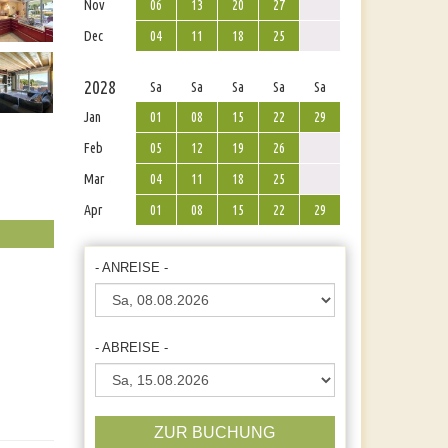
Nov
06
13
20
27
Dec
04
11
18
25
2028
Sa
Sa
Sa
Sa
Sa
Jan
01
08
15
22
29
Feb
05
12
19
26
Mar
04
11
18
25
Apr
01
08
15
22
29
- ANREISE -
- ABREISE -
ZUR BUCHUNG