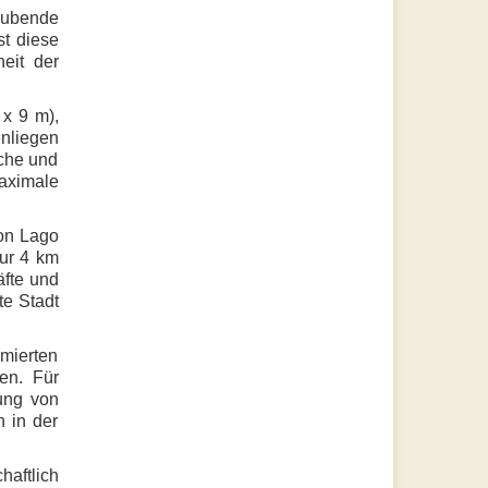
aubende
st diese
heit der
 x 9 m),
nliegen
sche und
aximale
ion Lago
nur 4 km
äfte und
e Stadt
mierten
en. Für
dung von
h in der
haftlich