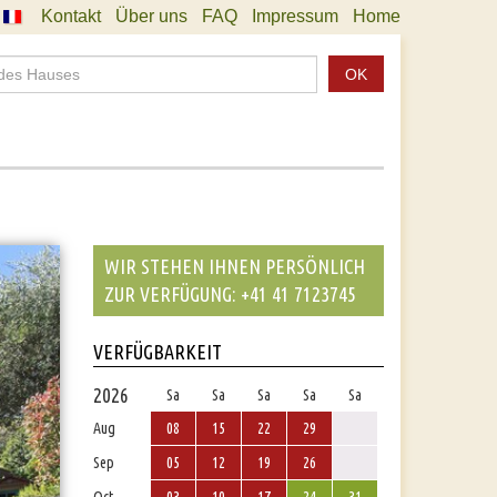
Kontakt
Über uns
FAQ
Impressum
Home
OK
WIR STEHEN IHNEN PERSÖNLICH
ZUR VERFÜGUNG: +41 41 7123745
VERFÜGBARKEIT
2026
Sa
Sa
Sa
Sa
Sa
Aug
08
15
22
29
Sep
05
12
19
26