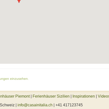
gungen einzusehen.
enhäuser Piemont
|
Ferienhäuser Sizilien
|
Inspirationen
|
Video
 Schweiz |
info@casainitalia.ch
| +41 417123745