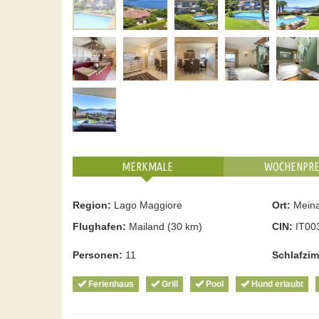
MERKMALE
WOCHENPRE
Region:
Lago Maggiore
Ort:
Mein
Flughafen:
Mailand (30 km)
CIN:
IT00
Personen:
11
Schlafzi
Ferienhaus
Grill
Pool
Hund erlaubt