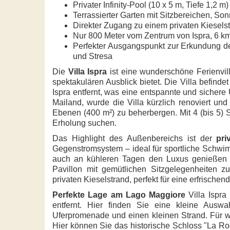
Privater Infinity-Pool (10 x 5 m, Tiefe 1,2
Terrassierter Garten mit Sitzbereichen, So
Direkter Zugang zu einem privaten Kiesels
Nur 800 Meter vom Zentrum von Ispra, 6 k
Perfekter Ausgangspunkt zur Erkundung d
und Stresa
Die
Villa Ispra
ist eine wunderschöne Ferienvil
spektakulären Ausblick bietet. Die Villa befind
Ispra entfernt, was eine entspannte und sicher
Mailand, wurde die Villa kürzlich renoviert un
Ebenen (400 m²) zu beherbergen. Mit 4 (bis 5) Sc
Erholung suchen.
Das Highlight des Außenbereichs ist der
pri
Gegenstromsystem – ideal für sportliche Schwi
auch an kühleren Tagen den Luxus genießen 
Pavillon mit gemütlichen Sitzgelegenheiten 
privaten Kieselstrand, perfekt für eine erfrische
Perfekte Lage am Lago Maggiore
Villa Ispra
entfernt. Hier finden Sie eine kleine Ausw
Uferpromenade und einen kleinen Strand. Für we
Hier können Sie das historische Schloss "La R