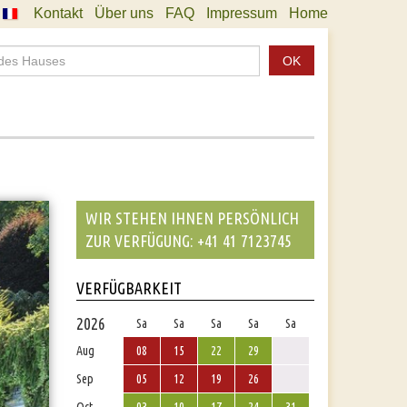
Kontakt
Über uns
FAQ
Impressum
Home
OK
WIR STEHEN IHNEN PERSÖNLICH
ZUR VERFÜGUNG: +41 41 7123745
VERFÜGBARKEIT
2026
Sa
Sa
Sa
Sa
Sa
Aug
08
15
22
29
Sep
05
12
19
26