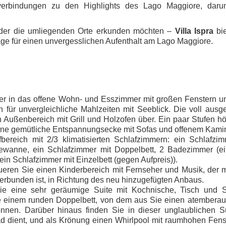
rverbindungen zu den Highlights des Lago Maggiore, darun
oder die umliegenden Orte erkunden möchten –
Villa Ispra
bie
Lage für einen unvergesslichen Aufenthalt am Lago Maggiore.
efer in das offene Wohn- und Esszimmer mit großen Fenstern u
für unvergleichliche Mahlzeiten mit Seeblick. Die voll ausge
n Außenbereich mit Grill und Holzofen über. Ein paar Stufen hö
eine gemütliche Entspannungsecke mit Sofas und offenem Kami
bereich mit 2/3 klimatisierten Schlafzimmern: ein Schlafzim
wanne, ein Schlafzimmer mit Doppelbett, 2 Badezimmer (ei
n Schlafzimmer mit Einzelbett (gegen Aufpreis)).
eren Sie einen Kinderbereich mit Fernseher und Musik, der m
rbunden ist, in Richtung des neu hinzugefügten Anbaus.
Sie eine sehr geräumige Suite mit Kochnische, Tisch und S
e einem runden Doppelbett, von dem aus Sie einen atembera
nen. Darüber hinaus finden Sie in dieser unglaublichen Su
 dient, und als Krönung einen Whirlpool mit raumhohen Fenst