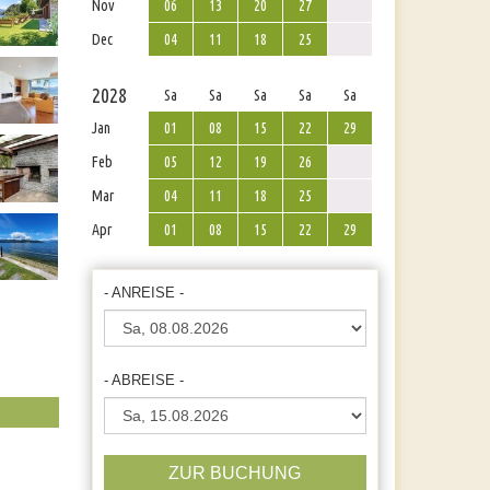
Nov
06
13
20
27
Dec
04
11
18
25
2028
Sa
Sa
Sa
Sa
Sa
Jan
01
08
15
22
29
Feb
05
12
19
26
Mar
04
11
18
25
Apr
01
08
15
22
29
- ANREISE -
- ABREISE -
ZUR BUCHUNG