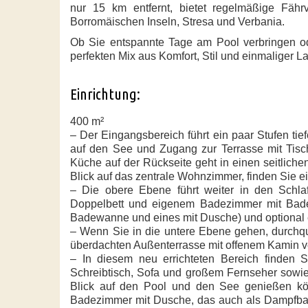
nur 15 km entfernt, bietet regelmäßige Fäh
Borromäischen Inseln, Stresa und Verbania.
Ob Sie entspannte Tage am Pool verbringen 
perfekten Mix aus Komfort, Stil und einmaliger 
Einrichtung:
400 m²
– Der Eingangsbereich führt ein paar Stufen ti
auf den See und Zugang zur Terrasse mit Tisch 
Küche auf der Rückseite geht in einen seitliche
Blick auf das zentrale Wohnzimmer, finden Sie 
– Die obere Ebene führt weiter in den Schlaf
Doppelbett und eigenem Badezimmer mit Bade
Badewanne und eines mit Dusche) und optional ei
– Wenn Sie in die untere Ebene gehen, durchqu
überdachten Außenterrasse mit offenem Kamin ve
– In diesem neu errichteten Bereich finden 
Schreibtisch, Sofa und großem Fernseher sowi
Blick auf den Pool und den See genießen kön
Badezimmer mit Dusche, das auch als Dampfbad