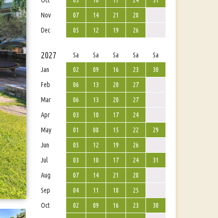
Oct
03
10
17
24
31
Nov
07
14
21
28
Dec
05
12
19
26
2027
Sa
Sa
Sa
Sa
Sa
Jan
02
09
16
23
30
Feb
06
13
20
27
Mar
06
13
20
27
Apr
03
10
17
24
May
01
08
15
22
29
Jun
05
12
19
26
Jul
03
10
17
24
31
Aug
07
14
21
28
Sep
04
11
18
25
Oct
02
09
16
23
30