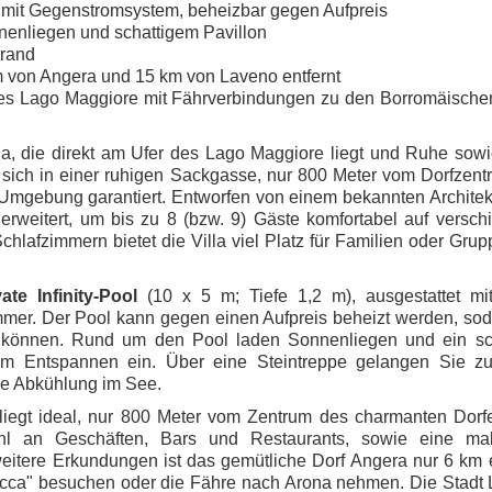
 m) mit Gegenstromsystem, beheizbar gegen Aufpreis
nnenliegen und schattigem Pavillon
trand
m von Angera und 15 km von Laveno entfernt
es Lago Maggiore mit Fährverbindungen zu den Borromäischen
la, die direkt am Ufer des Lago Maggiore liegt und Ruhe sow
et sich in einer ruhigen Sackgasse, nur 800 Meter vom Dorfzen
e Umgebung garantiert. Entworfen von einem bekannten Archite
d erweitert, um bis zu 8 (bzw. 9) Gäste komfortabel auf versc
hlafzimmern bietet die Villa viel Platz für Familien oder Grup
vate Infinity-Pool
(10 x 5 m; Tiefe 1,2 m), ausgestattet mi
mmer. Der Pool kann gegen einen Aufpreis beheizt werden, so
können. Rund um den Pool laden Sonnenliegen und ein sch
zum Entspannen ein. Über eine Steintreppe gelangen Sie z
nde Abkühlung im See.
 liegt ideal, nur 800 Meter vom Zentrum des charmanten Dorf
ahl an Geschäften, Bars und Restaurants, sowie eine mal
itere Erkundungen ist das gemütliche Dorf Angera nur 6 km e
occa" besuchen oder die Fähre nach Arona nehmen. Die Stadt