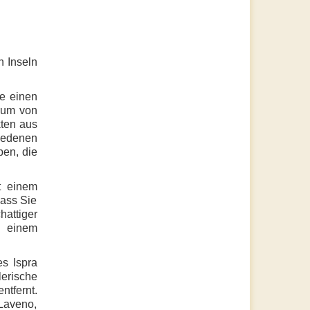
 Inseln
ie einen
trum von
kten aus
hiedenen
pen, die
t einem
dass Sie
attiger
u einem
es Ispra
erische
ntfernt.
 Laveno,