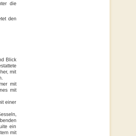
ter die
tet den
nd Blick
stattete
her, mit
n.
mer mit
nes mit
it einer
esseln,
ubenden
ite ein
ern mit