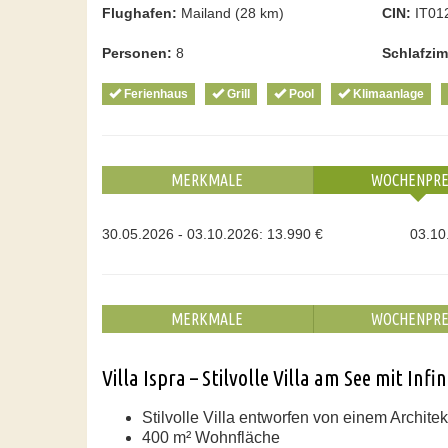
Flughafen:
Mailand (28 km)
CIN:
IT01
Personen:
8
Schlafzi
Ferienhaus
Grill
Pool
Klimaanlage
MERKMALE
WOCHENPRE
30.05.2026 - 03.10.2026: 13.990 €
03.10
MERKMALE
WOCHENPRE
Villa Ispra – Stilvolle Villa am See mit I
Stilvolle Villa entworfen von einem Archite
400 m² Wohnfläche