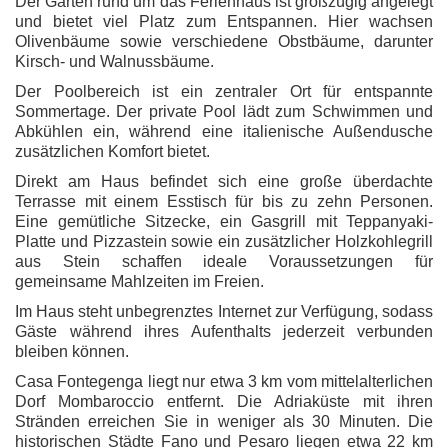
Der Garten rund um das Ferienhaus ist großzügig angelegt
und bietet viel Platz zum Entspannen. Hier wachsen
Olivenbäume sowie verschiedene Obstbäume, darunter
Kirsch- und Walnussbäume.
Der Poolbereich ist ein zentraler Ort für entspannte
Sommertage. Der private Pool lädt zum Schwimmen und
Abkühlen ein, während eine italienische Außendusche
zusätzlichen Komfort bietet.
Direkt am Haus befindet sich eine große überdachte
Terrasse mit einem Esstisch für bis zu zehn Personen.
Eine gemütliche Sitzecke, ein Gasgrill mit Teppanyaki-
Platte und Pizzastein sowie ein zusätzlicher Holzkohlegrill
aus Stein schaffen ideale Voraussetzungen für
gemeinsame Mahlzeiten im Freien.
Im Haus steht unbegrenztes Internet zur Verfügung, sodass
Gäste während ihres Aufenthalts jederzeit verbunden
bleiben können.
Casa Fontegenga liegt nur etwa 3 km vom mittelalterlichen
Dorf Mombaroccio entfernt. Die Adriaküste mit ihren
Stränden erreichen Sie in weniger als 30 Minuten. Die
historischen Städte Fano und Pesaro liegen etwa 22 km