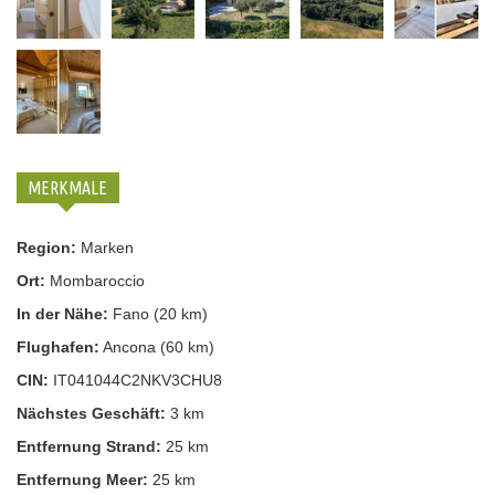
MERKMALE
Region:
Marken
Ort:
Mombaroccio
In der Nähe:
Fano (20 km)
Flughafen:
Ancona (60 km)
CIN:
IT041044C2NKV3CHU8
Nächstes Geschäft:
3 km
Entfernung Strand:
25 km
Entfernung Meer:
25 km