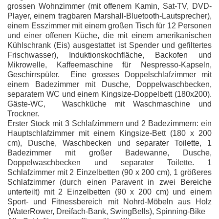
grossen Wohnzimmer (mit offenem Kamin, Sat-TV, DVD-
Player, einem tragbaren Marshall-Bluetooth-Lautsprecher),
einem Esszimmer mit einem großen Tisch für 12 Personen
und einer offenen Küche, die mit einem amerikanischen
Kühlschrank (Eis) ausgestattet ist
Spender und gefiltertes
Frischwasser), Induktionskochfläche, Backofen und
Mikrowelle, Kaffeemaschine für Nespresso-Kapseln,
Geschirrspüler.
Eine grosses Doppelschlafzimmer mit
einem Badezimmer mit Dusche, Doppelwaschbecken,
separatem WC und einem Kingsize-Doppelbett (180x200).
Gäste-WC,
Waschküche mit Waschmaschine und
Trockner.
Erster Stock mit 3 Schlafzimmern und 2 Badezimmern: ein
Hauptschlafzimmer mit einem Kingsize-Bett (180 x 200
cm), Dusche, Waschbecken und separater Toilette, 1
Badezimmer mit großer Badewanne, Dusche,
Doppelwaschbecken und separater Toilette. 1
Schlafzimmer mit 2 Einzelbetten (90 x 200 cm), 1 größeres
Schlafzimmer (durch einen Paravent in zwei Bereiche
unterteilt) mit 2 Einzelbetten (90 x 200 cm) und einem
Sport- und Fitnessbereich mit Nohrd-Möbeln aus Holz
(WaterRower, Dreifach-Bank, SwingBells), Spinning-Bike