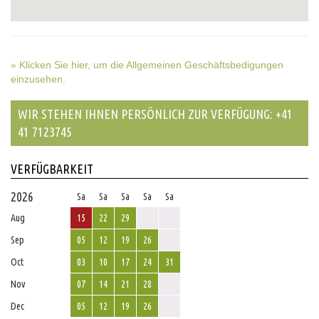
» Klicken Sie hier, um die Allgemeinen Geschäftsbedigungen
einzusehen.
WIR STEHEN IHNEN PERSÖNLICH ZUR VERFÜGUNG: +41
41 7123745
VERFÜGBARKEIT
2026
Sa
Sa
Sa
Sa
Sa
Aug
15
22
29
Sep
05
12
19
26
Oct
03
10
17
24
31
Nov
07
14
21
28
Dec
05
12
19
26