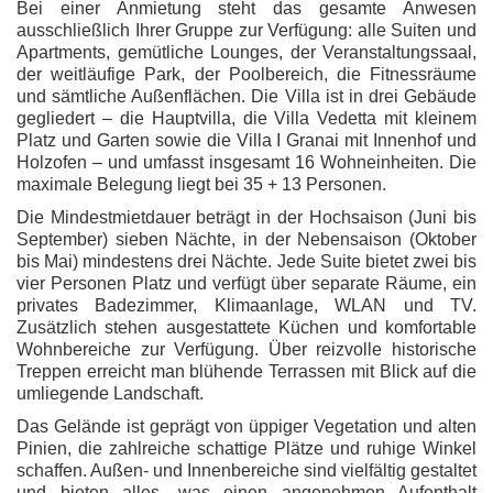
Bei einer Anmietung steht das gesamte Anwesen
ausschließlich Ihrer Gruppe zur Verfügung: alle Suiten und
Apartments, gemütliche Lounges, der Veranstaltungssaal,
der weitläufige Park, der Poolbereich, die Fitnessräume
und sämtliche Außenflächen. Die Villa ist in drei Gebäude
gegliedert – die Hauptvilla, die Villa Vedetta mit kleinem
Platz und Garten sowie die Villa I Granai mit Innenhof und
Holzofen – und umfasst insgesamt 16 Wohneinheiten. Die
maximale Belegung liegt bei 35 + 13 Personen.
Die Mindestmietdauer beträgt in der Hochsaison (Juni bis
September) sieben Nächte, in der Nebensaison (Oktober
bis Mai) mindestens drei Nächte. Jede Suite bietet zwei bis
vier Personen Platz und verfügt über separate Räume, ein
privates Badezimmer, Klimaanlage, WLAN und TV.
Zusätzlich stehen ausgestattete Küchen und komfortable
Wohnbereiche zur Verfügung. Über reizvolle historische
Treppen erreicht man blühende Terrassen mit Blick auf die
umliegende Landschaft.
Das Gelände ist geprägt von üppiger Vegetation und alten
Pinien, die zahlreiche schattige Plätze und ruhige Winkel
schaffen. Außen- und Innenbereiche sind vielfältig gestaltet
und bieten alles, was einen angenehmen Aufenthalt